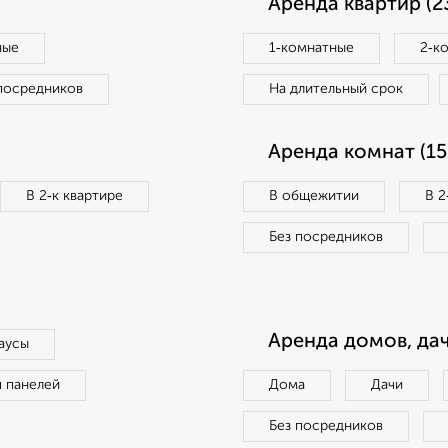
Аренда квартир (2
ные
1‑комнатные
2‑к
посредников
На длительный срок
Аренда комнат (15
В 2‑к квартире
В общежитии
В 2
Без посредников
Аренда домов, дач
аусы
п панелей
Дома
Дачи
Без посредников