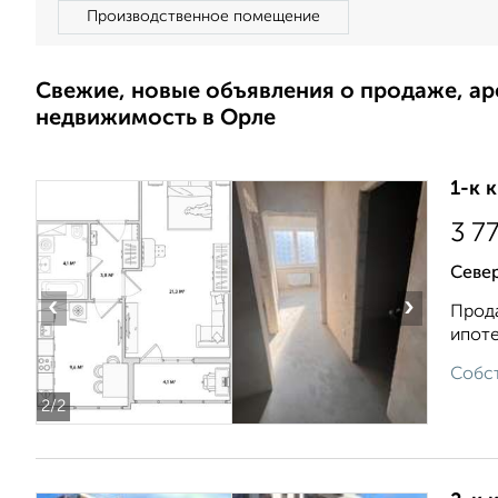
Производственное помещение
Свежие, новые объявления о продаже, а
недвижимость в Орле
1-к 
3 7
Север
‹
›
Прода
ипоте
Собст
2
/2