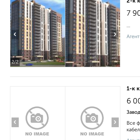
2-к 
7 9
...
‹
›
Агент
2
/2
1-к 
6 0
Завод
‹
›
Все ф
кабел