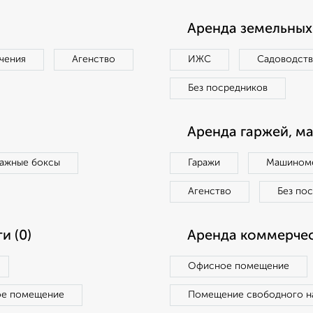
Аренда земельных 
чения
Агенство
ИЖС
Садоводст
Без посредников
Аренда гаржей, м
ражные боксы
Гаражи
Машиноме
Агенство
Без по
и (0)
Аренда коммерчес
Офисное помещение
ое помещение
Помещение свободного н