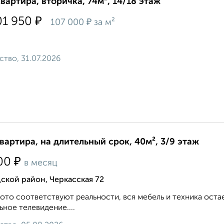
квартира, вторичка, 74м², 14/18 этаж
₽
01 950
₽
107 000
за м²
ство, 31.07.2026
квартира, на длительный срок, 40м², 3/9 этаж
₽
00
в месяц
ской район, Черкасская 72
ото соответствуют реальности, вся мебель и техника оста
ьное телевидение....