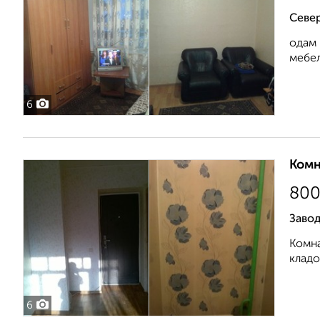
Север
одам 
мебел
6
Комн
80
Заво
Комна
кладо
6