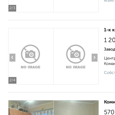
Агент
2
/3
1-к 
1 2
Завод
‹
›
Центр
Коман
Собст
2
/4
Комн
570