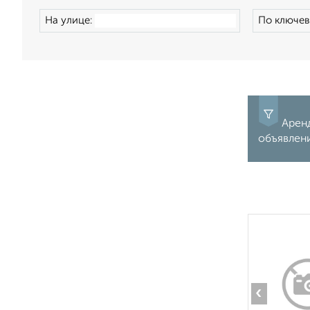
На улице:
По ключев
Аренд
объявлен
‹