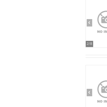
‹
2
/8
‹