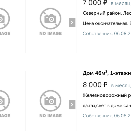
₽
7 000
в месяц
Северный район, Ле
›
Цена окончательная. 
Собственник, 06.08.
Дом 46м², 1-этажн
₽
8 000
в месяц
Железнодорожный р
›
да,газ,свет в доме сан 
Собственник, 06.08.