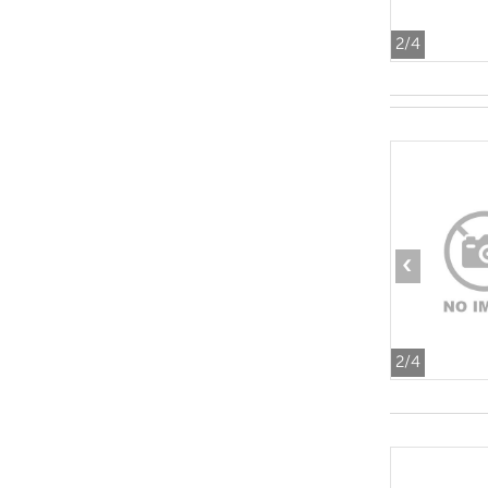
2
/4
‹
2
/4