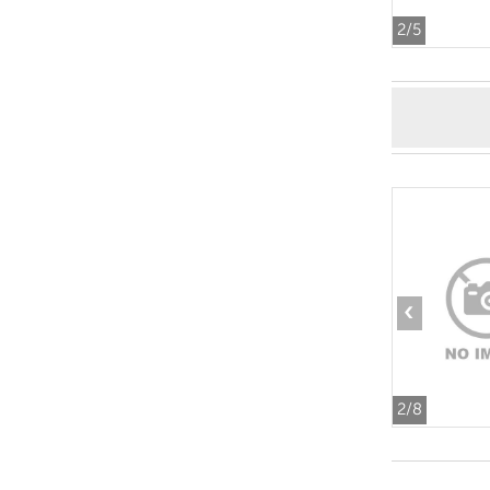
2
/5
‹
2
/8