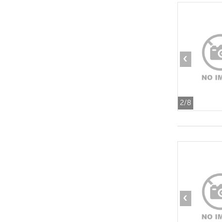
‹
2
/8
‹