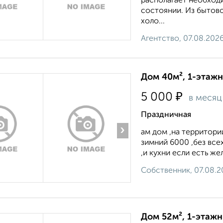
располагает необход
состоянии. Из бытово
холо...
Агентство, 07.08.202
Дом 40м², 1-этажн
₽
5 000
в месяц
Праздничная
›
ам дом ,на территори
зимний 6000 ,без все
,и кухни если есть ж
Собственник, 07.08.2
Дом 52м², 1-этажн