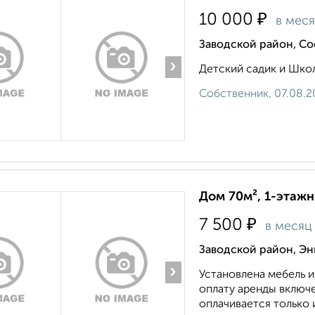
₽
10 000
в мес
Заводской район, С
›
Детский садик и Школа
Собственник, 07.08.2
Дом 70м², 1-этажн
₽
7 500
в месяц
Заводской район, Эн
›
Установлена мебель и
оплату аренды включ
оплачивается только 