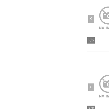
‹
2
/5
‹
2
/8