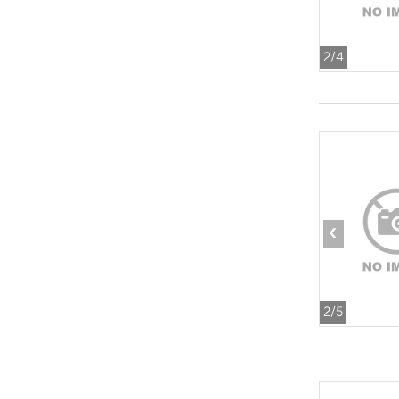
2
/4
‹
2
/5