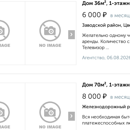
Дом 36м², 1-этажн
₽
6 000
в месяц
Заводской район, Ц
›
Желательно одному че
аренды. Количество с
Телевизор ...
Агентство, 06.08.202
Дом 70м², 1-этажн
₽
8 000
в месяц
Железнодорожный ра
›
Вся необходимая быто
платежеспособных лю