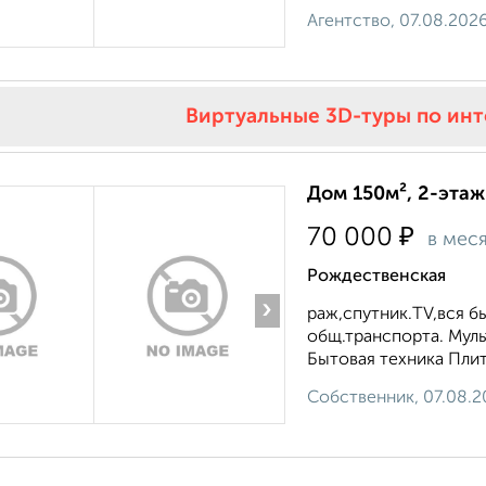
Агентство, 07.08.202
Виртуальные 3D-туры по ин
Дом 150м², 2-этаж
₽
70 000
в мес
Рождественская
›
раж,спутник.TV,вся б
общ.транспорта. Муль
Бытовая техника Плита
Собственник, 07.08.2