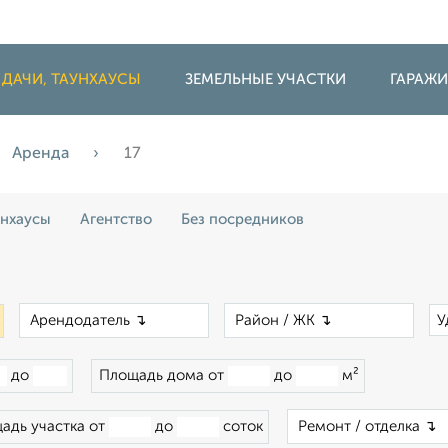
 ДАЧИ, ТАУНХАУСЫ
ЗЕМЕЛЬНЫЕ УЧАСТКИ
ГАРАЖ
Аренда
17
унхаусы
Агентство
Без посредников
×
×
×
У
до
Площадь дома от
до
м²
адь участка от
до
соток