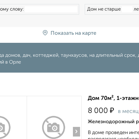
ому слову:
Дом не старше
ле
Показать на карте
а домов, дач, коттеджей, таунхаусов, на длительный срок, д
ий в Орле
Дом 70м², 1-этажн
₽
8 000
в месяц
Железнодорожный ра
›
В доме проведен инт