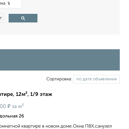
×
т
Сортировка:
тире, 12м², 1/9 этаж
₽
500
за м²
дольная 26
комнатной квартире в новом доме.Окна ПВХ,санузел