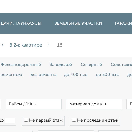
 ДАЧИ, ТАУНХАУСЫ
ЗЕМЕЛЬНЫЕ УЧАСТКИ
ГАРАЖ
В 2‑к квартире
16
Железнодорожный
Заводской
Северный
Советски
 ремонтом
Без ремонта
до 400 тыс
до 500 тыс
до
×
×
×
до
Не первый этаж
Не последний этаж