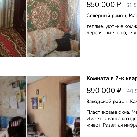
₽
850 000
31 
Северный район, Ма
теплые, уютные комн
деревянные окна, ряд
Комната в 2-к квар
₽
890 000
40 
Заводской район, Ка
Пластиковые окна. М
Имеется ванна и отде
живет. Развитая инфра