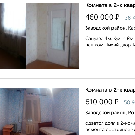
Комната в 2-к квар
₽
460 000
38 
Заводской район, Ка
Санузел 4м. Кухня 8м 
пешком. Тихий двор. И
Комната в 2-к квар
₽
610 000
50 
Заводской район, Ро
одается доля в 2-ком
ремонта,состоянее хор