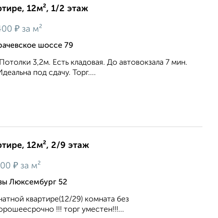
тире, 12м², 1/2 этаж
₽
400
за м²
рачевское шоссе 79
Потолки 3,2м. Есть кладовая. До автовокзала 7 мин.
деальна под сдачу. Торг....
тире, 12м², 2/9 этаж
₽
900
за м²
зы Люксембург 52
натной квартире(12/29) комната без
ошеесрочно !!! торг уместен!!!...