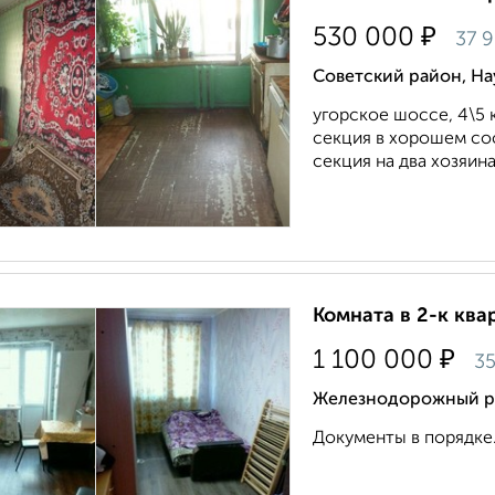
₽
530 000
37 
Советский район, Н
угорское шоссе, 4\5 к
секция в хорошем со
секция на два хозяина-
Комната в 2-к квар
₽
1 100 000
35
Железнодорожный ра
Документы в порядке..