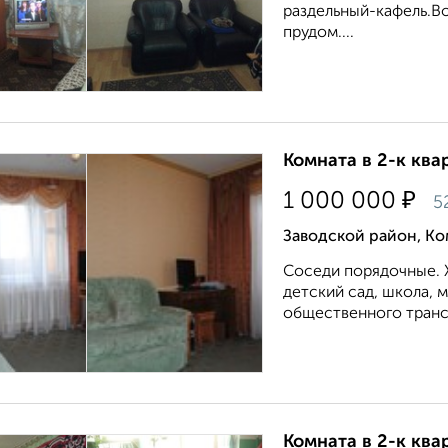
раздельный-кафель.В
прудом....
Комната в 2-к квар
₽
1 000 000
5
Заводской район, К
Соседи порядочные. 
детский сад, школа, 
общественного трансп
Комната в 2-к квар