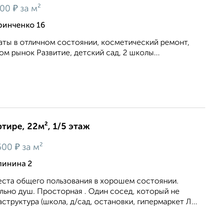
₽
500
за м²
ринченко 16
аты в отличном состоянии, косметический ремонт,
ом рынок Развитие, детский сад, 2 школы...
тире, 22м², 1/5 этаж
₽
500
за м²
линина 2
еста общего пользования в хорошем состоянии.
льно душ. Просторная . Один сосед, который не
структура (школа, д/сад, остановки, гипермаркет Л...