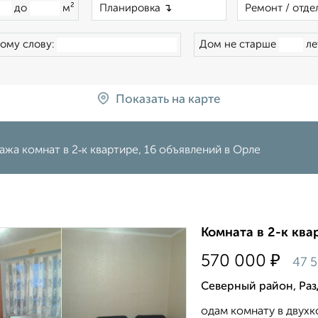
×
до
м²
ому слову:
Дом не старше
ле
Показать на карте
жа комнат в 2‑к квартире, 16 объявлений в Орле
Комната в 2-к квар
₽
570 000
47 
Северный район, Раз
одам комнату в двух