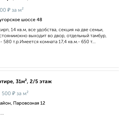
₽
900
за м²
аугорское шоссе 48
ирп, 14 кв.м, все удобства, секция на две семьи,
стоянииокно выходит во двор, отдельный тамбур,
 580 т.р.Имеется комната 17,4 кв.м.- 650 т...
тире, 31м², 2/5 этаж
₽
 500
за м²
йон, Паровозная 12
..