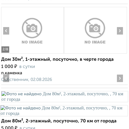
‹
›
2
/8
Дом 30м², 1-этажный, посуточно, в черте города
₽
1 000
в сутки
п.каменка
‹
›
Собственник, 02.08.2026
Дом 80м², 2-этажный, посуточно, 70 км от города
₽
5 000
в сутки