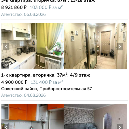
3-к квартира, вторичка, 87м², 15/18 этаж
₽
₽
8 921 860
103 000
за м²
Агентство, 06.08.2026
‹
›
2
/2
1-к квартира, вторичка, 37м², 4/9 этаж
₽
₽
4 900 000
131 400
за м²
Советский район, Приборостроительная 57
Агентство, 04.08.2026
‹
›