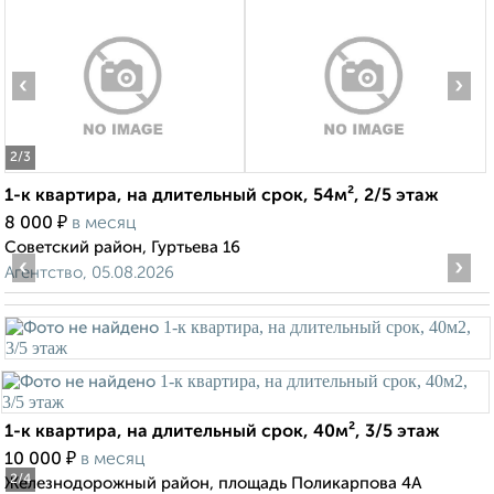
‹
›
2
/3
1-к квартира, на длительный срок, 54м², 2/5 этаж
₽
8 000
в месяц
Советский район, Гуртьева 16
‹
›
Агентство, 05.08.2026
1-к квартира, на длительный срок, 40м², 3/5 этаж
₽
10 000
в месяц
2
/4
Железнодорожный район, площадь Поликарпова 4А