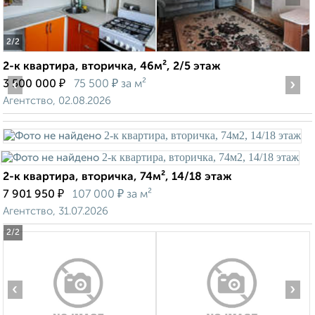
2
/2
2-к квартира, вторичка, 46м², 2/5 этаж
‹
₽
₽
›
3 500 000
75 500
за м²
Агентство, 02.08.2026
2-к квартира, вторичка, 74м², 14/18 этаж
₽
₽
7 901 950
107 000
за м²
Агентство, 31.07.2026
2
/2
‹
›