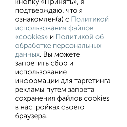
кнопку «Принять», я
подтверждаю, что я
ознакомлен(а) с
Политикой
использования файлов
«cookies»
и
Политикой об
обработке персональных
данных
. Вы можете
запретить сбор и
использование
↑ НАВЕРХ К МЕНЮ
информации для таргетинга
Машиноместа в паркинге
Без посредников
рекламы путем запрета
сохранения файлов cookies
Контакты
Политика конфиденциальности
в настройках своего
Пользовательское соглашение
Орёл, улица Комсомольская 66
© 2015–2026
Сайт-доска объявлений недвижимости
О проекте
браузера.
Реклама на портале
Новости
Статьи
Блог
Риэлторы
Агентства
Застройщики
Ипотечный калькулятор