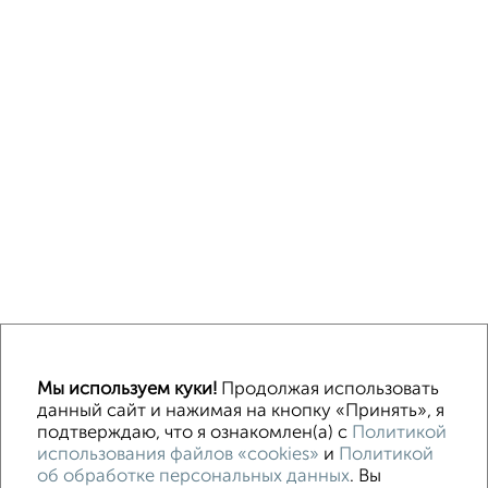
↑ НАВЕРХ К МЕНЮ
Мы используем куки!
Продолжая использовать
Машиноместа в паркинге
Без посредников
данный сайт и нажимая на кнопку «Принять», я
подтверждаю, что я ознакомлен(а) с
Политикой
использования файлов «cookies»
и
Политикой
Контакты
Политика конфиденциальности
об обработке персональных данных
. Вы