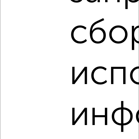
этаж
₽
4 500
в месяц
Железнодорожный район, Революции 5
сбо
Агентство, 18.08.2022
исп
3
Комната в 2-к квартире, на длительный срок, 18м², 3/5
этаж
инф
₽
4 500
в месяц
Советский район, Приборостроительная 38
Агентство, 18.08.2022