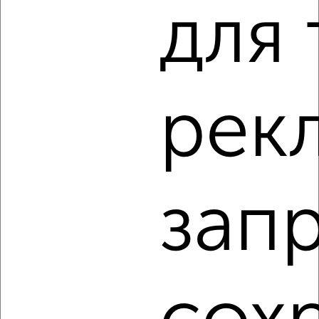
для 
2
рек
Комната в 2-к квартире, на длительный срок, 18м², 3/5
этаж
₽
4 600
в месяц
Советский район, Максима Горького 71
Агентство, 18.08.2022
зап
3
Комната в 2-к квартире, на длительный срок, 17м², 3/5