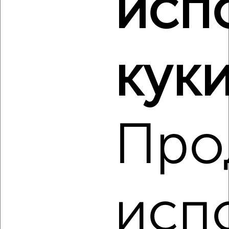
исп
Виртуальные 3D-туры по музеям и объектам
культуры
куки
Про
3
Комната в 2-к квартире, на длительный срок, 18м², 4/5
этаж
₽
5 000
в месяц
Советский район, Лескова 26
Агентство, 19.09.2022
исп