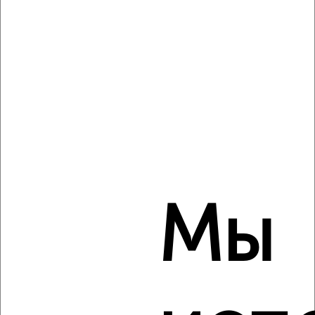
Комната в 2-к квартире, на длительный срок, 18м², 3/4
этаж
₽
5 000
в месяц
Советский район, Салтыкова-Щедрина 37А
Агентство, 19.09.2022
Мы
3
Комната в 2-к квартире, на длительный срок, 18м², 4/5
этаж
₽
5 000
в месяц
Советский район, Матвеева 27
Агентство, 19.09.2022