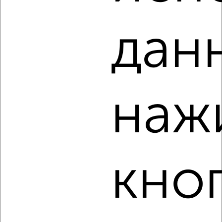
дан
3
Комната в 2-к квартире, на длительный срок, 18м²,
2/10 этаж
₽
4 000
в месяц
наж
Северный район, мкр. СПЗ, Бурова 30
Собственник, 27.08.2022
кно
1
Комната в 2-к квартире, на длительный срок, 19м², 3/8