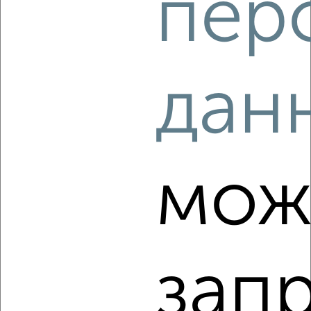
пер
3
дан
Комната в 2-к квартире, на длительный срок, 18м², 3/5
этаж
₽
4 600
в месяц
Советский район, Максима Горького 71
Агентство, 18.08.2022
мож
зап
3
Комната в 2-к квартире, на длительный срок, 17м², 3/5