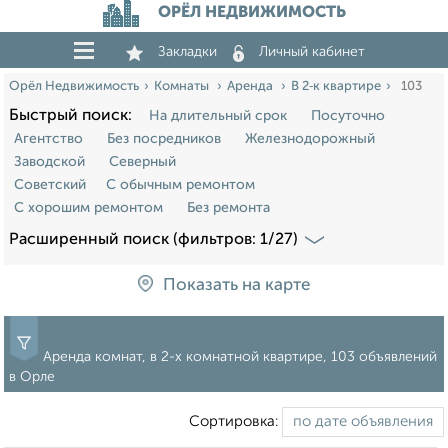
ОРЁЛ НЕДВИЖИМОСТЬ
Закладки
Личный кабинет
Орёл Недвижимость
Комнаты
Аренда
В 2‑к квартире
103
Быстрый поиск:
На длительный срок
Посуточно
Агентство
Без посредников
Железнодорожный
Заводской
Северный
Советский
С обычным ремонтом
С хорошим ремонтом
Без ремонта
Расширенный поиск (фильтров: 1/27)
Показать на карте
Аренда комнат, в 2-х комнатной квартире, 103 объявлений
в Орле
Сортировка: