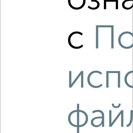
озн
с
По
1
Комната в 2-к квартире, на длительный срок, 18м², 3/5
этаж
₽
5 000
в месяц
Заводской район, Комсомольская 200
исп
Агентство, 19.08.2022
фай
1
Комната в 2-к квартире, на длительный срок, 19м², 3/9