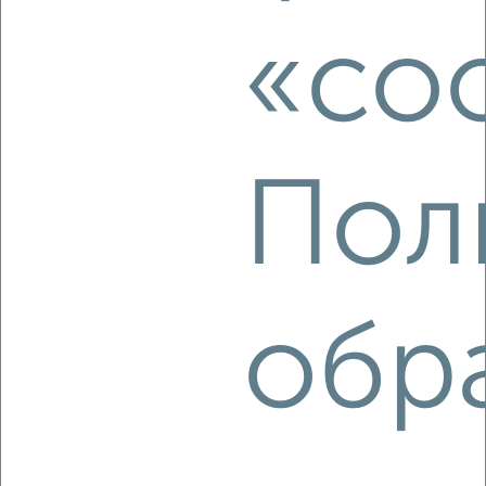
этаж
₽
5 000
в месяц
«coo
Железнодорожный район, Революции 7
Агентство, 19.08.2022
Пол
1
Комната в 2-к квартире, на длительный срок, 18м², 3/5
обр
этаж
₽
5 000
в месяц
Советский район, Салтыкова-Щедрина 17А
Агентство, 19.08.2022