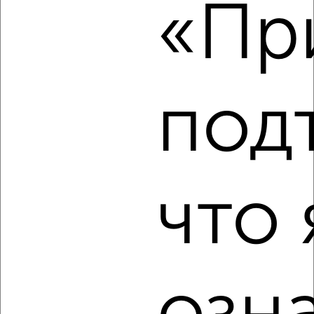
этаж
«При
₽
5 000
в месяц
Советский район, Салтыкова-Щедрина 4
Агентство, 19.08.2022
под
1
что 
Комната в 2-к квартире, на длительный срок, 18м², 2/5
этаж
₽
5 000
в месяц
Железнодорожный район, Аптечный переулок 2
Агентство, 19.08.2022