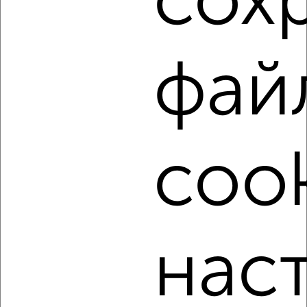
сох
этаж
₽
4 500
в месяц
Советский район, Приборостроительная 46
Агентство, 18.08.2022
фай
cook
3
Комната в 2-к квартире, на длительный срок, 18м², 3/5
этаж
₽
4 400
в месяц
нас
Советский район, Сурена Шаумяна 18
Агентство, 18.08.2022