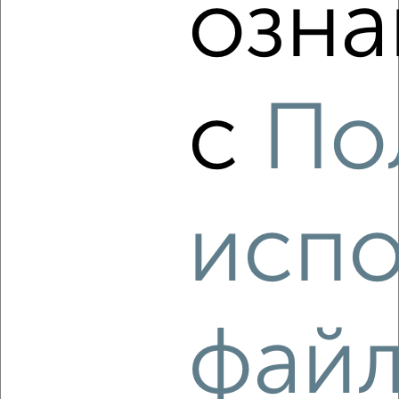
озна
Северный район, Раздольная 88
с
По
6
Комната в общежитии, на длительный срок, 18м², 4/5
испо
этаж
₽
7 000
в месяц
Заводской район, переулок Циолковского 4
фай