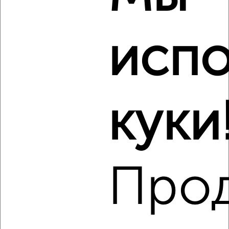
2
испо
Комната в 3-к квартире, на длительный срок, 14м², 9/9
этаж
₽
6 000
в месяц
Советский район, Генерала Родина 52
куки
Виртуальные 3D-туры по музеям и объектам
культуры
Про
5