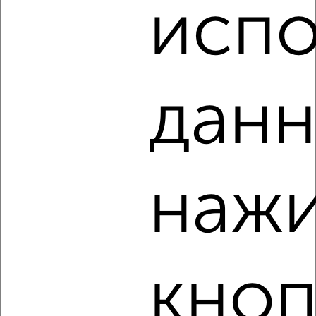
испо
Комната в коммуналке, на длительный срок, 13м², 1/5
этаж
₽
6 000
в месяц
Заводской район, Калинина 1
данн
3
нажи
Комната в общежитии, на длительный срок, 13м², 5/5
этаж
₽
5 500
в месяц
Советский район, Максима Горького 117
кноп