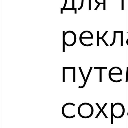
для 
3
рек
Комната в 2-к квартире, на длительный срок, 15м², 4/9
этаж
₽
4 000
в месяц
Северный район, Раздольная 74
путе
сохр
2
Комната в коммуналке, на длительный срок, 10м², 5/5
этаж
₽
5 000
в месяц