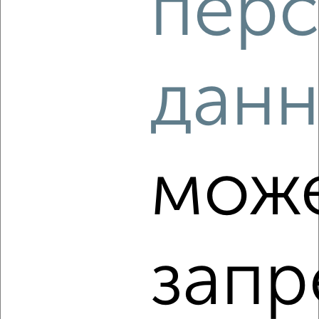
перс
дан
2
Комната в 3-к квартире, на длительный срок, 12м², 3/5
этаж
₽
6 000
в месяц
мож
Советский район, Октябрьская 50
запр
8
Комната в общежитии, на длительный срок, 18м², 2/5