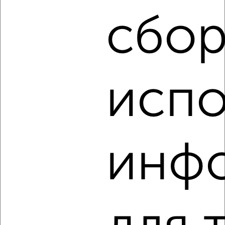
этаж
сбор
₽
7 000
в месяц
Заводской район, переулок Циолковского 4
испо
4
Комната в коммуналке, на длительный срок, 19м², 5/5
инф
этаж
₽
7 500
в месяц
Железнодорожный район, площадь Мира 5