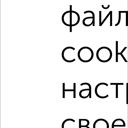
Советский район, Наугорское шоссе 64
фай
cook
6
Комната в 3-к квартире, на длительный срок, 12м², 4/5
этаж
₽
4 800
в месяц
наст
Заводской район, Комсомольская 406
свое