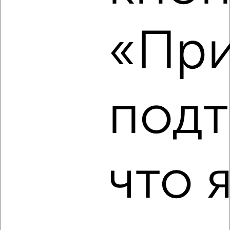
«При
5
Комната в коммуналке, на длительный срок, 12м², 3/9
этаж
₽
6 000
в месяц
Заводской район, Васильевская 140
подт
что 
4
Комната в 3-к квартире, на длительный срок, 17м², 8/9
этаж
₽
5 000
в месяц