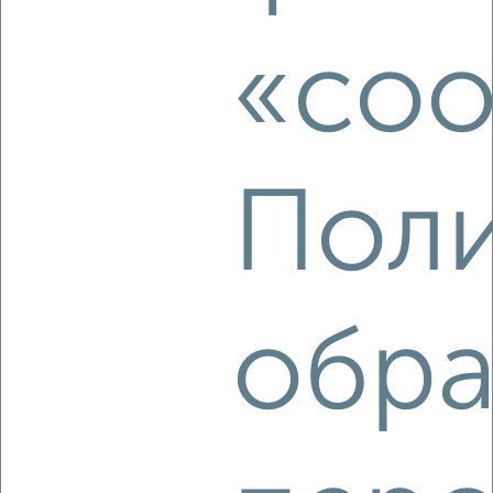
2
«coo
Комната в коммуналке, на длительный срок, 14м², 5/5
этаж
₽
4 000
в месяц
Заводской район, Комсомольская 77
Поли
обра
8
Комната в общежитии, на длительный срок, 22м², 2/3
этаж
₽
6 000
в месяц
Советский район, Октябрьская 50