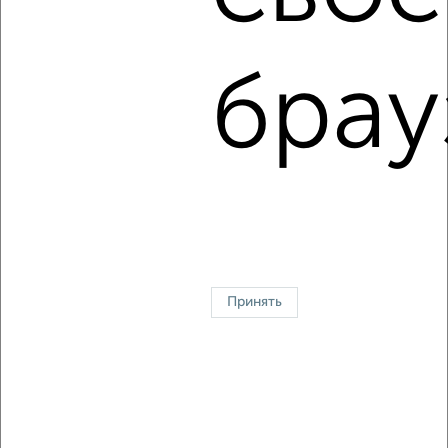
5
Комната в общежитии, на длительный срок, 12м², 4/5
этаж
брау
₽
6 000
в месяц
Советский район, Генерала Родина 50
1 / 2
2
↑ НАВЕРХ К МЕНЮ
В общежитии
В коммуналке
Без посредников
На сутки
Принять
Контакты
Политика конфиденциальности
Пользовательское соглашение
Орёл, улица Комсомольская 66
© 2015–2026
Сайт-доска объявлений недвижимости
О проекте
Реклама на портале
Новости
Статьи
Блог
Риэлторы
Агентства
Застройщики
Ипотечный калькулятор