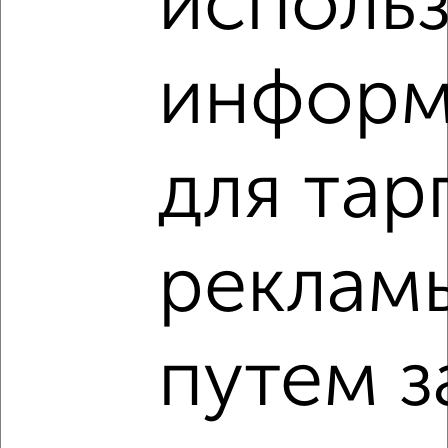
исполь
₽
7 000
в месяц
Железнодорожный район, набережная Дубровинского 94
Агентство, 09.08.2026
информ
‹
›
для тар
2
/5
реклам
1-к квартира, на длительный срок, 36м², 7/9 этаж
₽
9 000
в месяц
Советский район, мкр. Наугорский, Картукова 8
Собственник, 09.08.2026
путем з
‹
›