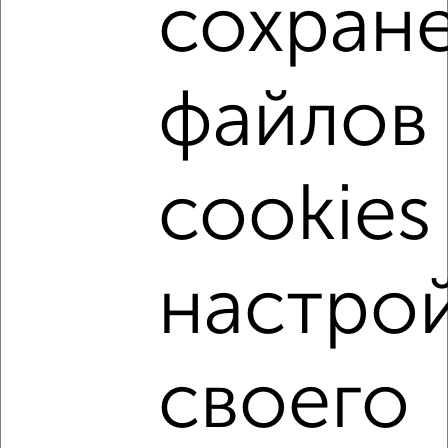
сохран
2
/4
2-к квартира, на длительный срок, 50м², 4/9 этаж
файлов
₽
9 000
в месяц
Железнодорожный район, Речной переулок 48
Агентство, 09.08.2026
cookies
‹
›
настро
2
/3
1-к квартира, на длительный срок, 40м², 6/8 этаж
своего
₽
7 000
в месяц
Советский район, Пионерская 10
Агентство, 09.08.2026