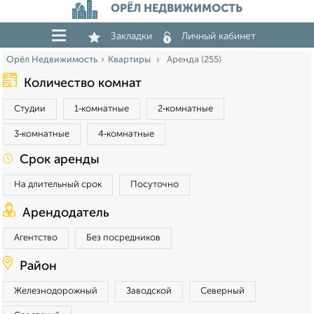
ОРЁЛ НЕДВИЖИМОСТЬ
Закладки
Личный кабинет
Орёл Недвижимость
Квартиры
Аренда (255)
Количество комнат
Студии
1‑комнатные
2‑комнатные
3‑комнатные
4‑комнатные
Срок аренды
На длительный срок
Посуточно
Арендодатель
Агентство
Без посредников
Район
Железнодорожный
Заводской
Северный