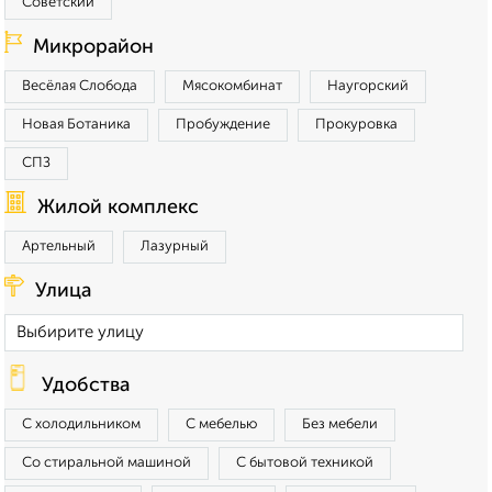
Советский
Микрорайон
Весёлая Слобода
Мясокомбинат
Наугорский
Новая Ботаника
Пробуждение
Прокуровка
СПЗ
Жилой комплекс
Артельный
Лазурный
Улица
Удобства
С холодильником
С мебелью
Без мебели
Со стиральной машиной
С бытовой техникой