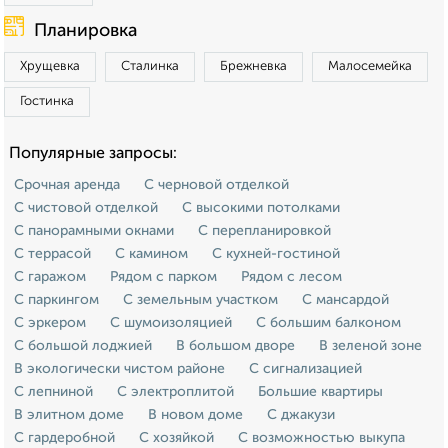
Планировка
Хрущевка
Сталинка
Брежневка
Малосемейка
Гостинка
Популярные запросы:
Срочная аренда
С черновой отделкой
С чистовой отделкой
С высокими потолками
С панорамными окнами
С перепланировкой
С террасой
С камином
С кухней-гостиной
С гаражом
Рядом с парком
Рядом с лесом
С паркингом
С земельным участком
С мансардой
С эркером
С шумоизоляцией
С большим балконом
С большой лоджией
В большом дворе
В зеленой зоне
В экологически чистом районе
С сигнализацией
С лепниной
С электроплитой
Большие квартиры
В элитном доме
В новом доме
С джакузи
С гардеробной
С хозяйкой
С возможностью выкупа