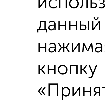
использ
2
/3
1-к квартира, на длительный срок, 40м², 3/9 этаж
данный 
₽
6 000
в месяц
Железнодорожный район, Революции 11
Агентство, 09.08.2026
нажима
‹
›
кнопку
2
/4
2-к квартира, на длительный срок, 58м², 6/9 этаж
«Принят
₽
12 000
в месяц
Советский район, мкр. Наугорский, Картукова 9
Агентство, 09.08.2026