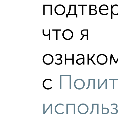
подтве
‹
›
что я
2
/4
2-к квартира, на длительный срок, 40м², 2/5 этаж
ознаком
₽
9 000
в месяц
Советский район, Цветаева 38
Агентство, 09.08.2026
с
Полит
‹
›
исполь
2
/3