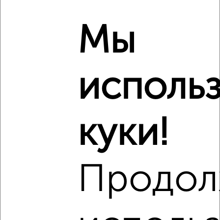
местам
Мы
‹
›
исполь
2
/3
1-к квартира, на длительный срок, 40м², 2/5 этаж
куки!
₽
6 000
в месяц
Советский район, Октябрьская 41
Агентство, 09.08.2026
Продол
‹
›