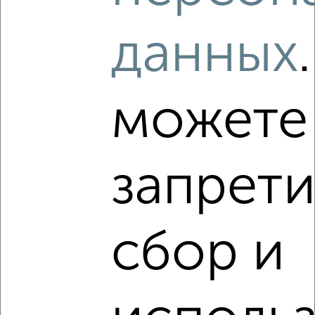
‹
›
данных
2
/4
2-к квартира, на длительный срок, 58м², 6/9 этаж
можете
₽
12 000
в месяц
Северный район, мкр. СПЗ, Раздольная 84
Агентство, 09.08.2026
запрети
‹
›
сбор и
2
/4
1-к квартира, на длительный срок, 36м², 4/9 этаж