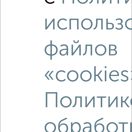
использ
5
файлов
Комната в общежитии, на длительный срок, 11м², 1/5
этаж
₽
5 000
в месяц
Советский район, Генерала Жадова 19
«cookies
Политик
обработ
2