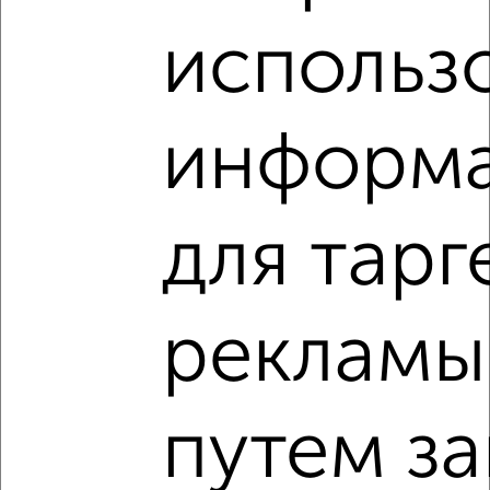
использ
информ
8
Комната в общежитии, на длительный срок, 18м², 5/9
для тарг
этаж
₽
6 500
в месяц
Железнодорожный район, Старо-Московское шоссе 2
рекламы
путем з