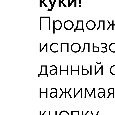
куки!
Продол
использ
7
Комната в общежитии, на длительный срок, 17м², 2/5
этаж
данный 
₽
6 000
в месяц
Советский район, Наугорское шоссе 48
нажимая