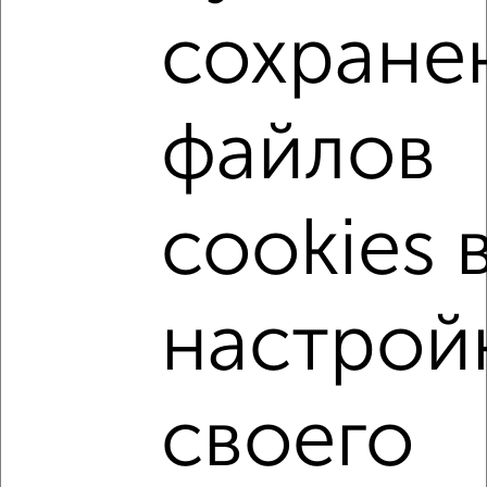
3
сохране
Комната в общежитии, на длительный срок, 13м², 2/5
этаж
₽
4 500
в месяц
Советский район, Цветаева 2
файлов
cookies 
7
настрой
Комната в общежитии, на длительный срок, 12м², 3/5
этаж
₽
5 000
в месяц
Советский район, Наугорское шоссе 50
своего