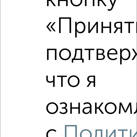
кнопку
5
Комната в общежитии, на длительный срок, 14м², 2/4
«Принять
этаж
₽
5 000
в месяц
Советский район, Наугорское шоссе 25
подтвер
что я
8
ознакомл
Комната в общежитии, на длительный срок, 12м², 1/1
этаж
₽
4 500
в месяц
Железнодорожный район, Прядильный переулок 22
с
Полит