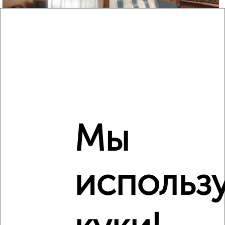
6
Комната в общежитии, на длительный срок, 30м², 3/5
этаж
₽
4 000
в месяц
Железнодорожный район, Новосильский переулок 2А
Мы
использ
4
Комната в общежитии, на длительный срок, 12м², 3/5
этаж
₽
4 000
в месяц
Северный район, переулок Матроса Силякова 3