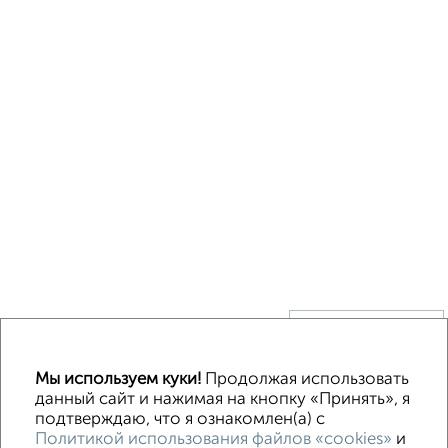
↑ НАВЕРХ К МЕНЮ
Без посредников
В деревне
Каркасный
Из бруса
Из сип панелей
Мы используем куки!
Продолжая использовать
Деревянный
Готовый дом
Под ключ
Загородный
данный сайт и нажимая на кнопку «Принять», я
подтверждаю, что я ознакомлен(а) с
Политикой использования файлов «cookies»
и