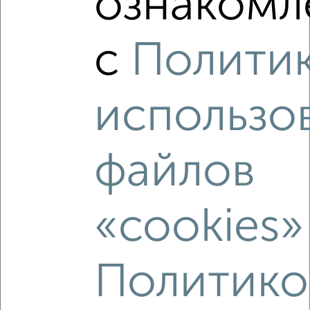
ознакомле
6
Комната в 2-к квартире, 12м², 1/9 этаж
с
Полити
₽
₽
570 000
47 500
за м²
Северный район, Раздольная 26
использо
файлов
8
«cookies»
Комната в коммуналке, 11м², 4/5 этаж
₽
₽
450 000
41 000
за м²
Заводской район, Калинина 2
Политико