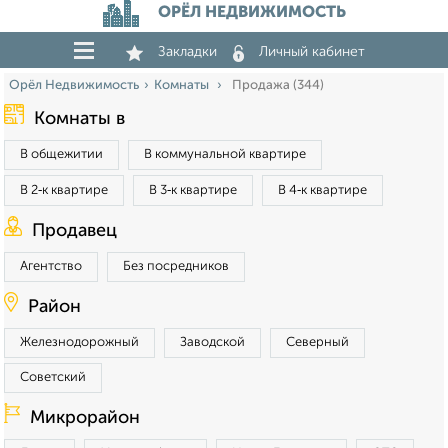
ОРЁЛ НЕДВИЖИМОСТЬ
Закладки
Личный кабинет
Орёл Недвижимость
Комнаты
Продажа (344)
Комнаты в
В общежитии
В коммунальной квартире
В 2‑к квартире
В 3‑к квартире
В 4‑к квартире
Продавец
Агентство
Без посредников
Район
Железнодорожный
Заводской
Северный
Советский
Микрорайон