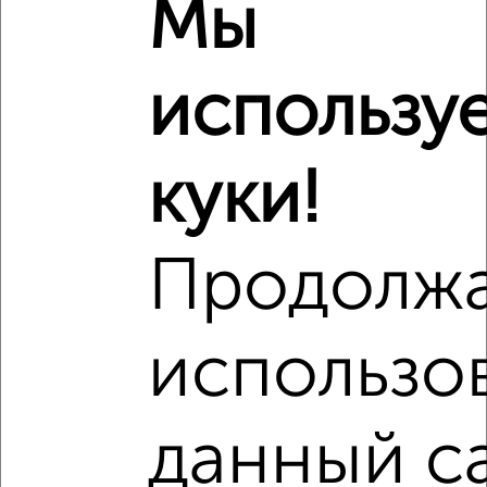
Мы
использу
4
Комната в общежитии, 19м², 3/5 этаж
куки!
₽
₽
720 000
37 900
за м²
Советский район, Максима Горького 117
Продолж
использо
7
данный с
Комната в общежитии, 12м², 5/5 этаж
₽
₽
450 000
37 500
за м²