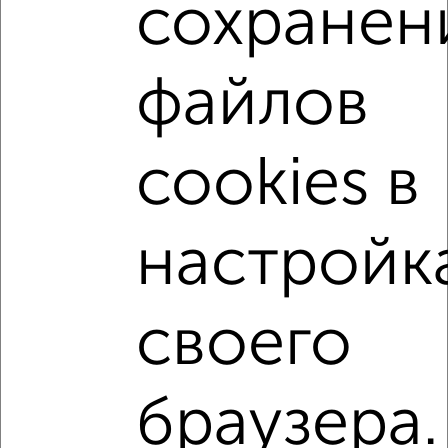
сохранен
Комната в 4-к квартире, 23м², 3/5 этаж
₽
₽
750 000
32 700
за м²
Советский район, Генерала Родина 50
файлов
cookies в
настройк
2
Комната в общежитии, 14м², 9/9 этаж
₽
₽
690 000
49 300
за м²
своего
Железнодорожный район, Старо-Московское шоссе 2
↑ НАВЕРХ К МЕНЮ
браузера.
В общежитии
В коммуналке
В двухкомнатной квартире