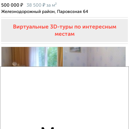
₽
₽
500 000
38 500
за м²
Железнодорожный район, Паровозная 64
Виртуальные 3D-туры по интересным
местам
8
Комната в общежитии, 11м², 1/5 этаж
₽
₽
550 000
50 000
за м²
Парковая 7