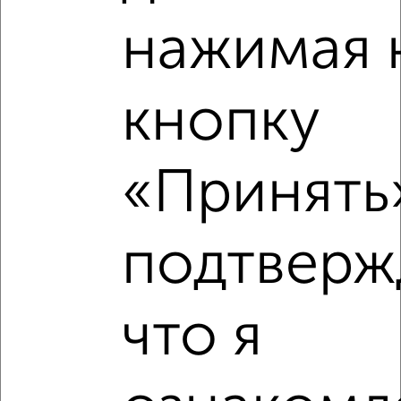
Советский район, Наугорское шоссе 50
нажимая 
кнопку
«Принять»
8
Комната в общежитии, 26м², 4/5 этаж
₽
₽
700 000
27 000
за м²
подтверж
Северный район, Маринченко 20
что я