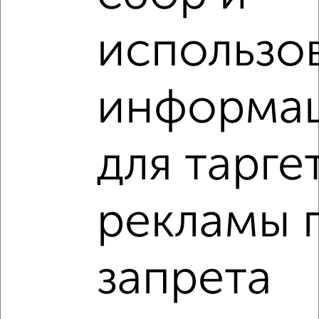
использо
информа
7
Комната в общежитии, 15м², 5/5 этаж
для тарге
₽
₽
580 000
38 700
за м²
Заводской район, Садовского 5
рекламы 
запрета
8