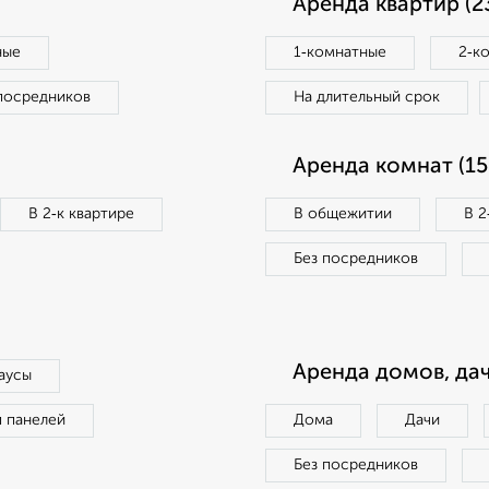
Аренда квартир (2
ные
1‑комнатные
2‑к
посредников
На длительный срок
Аренда комнат (15
В 2‑к квартире
В общежитии
В 2
Без посредников
Аренда домов, дач
аусы
п панелей
Дома
Дачи
Без посредников