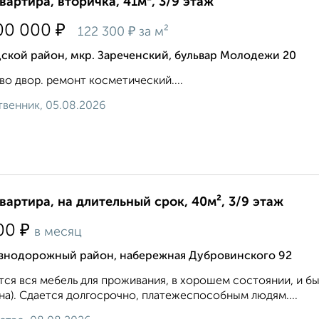
квартира, вторичка, 41м², 3/9 этаж
₽
00 000
₽
122 300
за м²
ской район, мкр. Зареченский, бульвар Молодежи 20
во двор. ремонт косметический....
венник, 05.08.2026
квартира, на длительный срок, 40м², 3/9 этаж
₽
00
в месяц
знодорожный район, набережная Дубровинского 92
ся вся мебель для проживания, в хорошем состоянии, и быт
а). Сдается долгосрочно, платежеспособным людям....