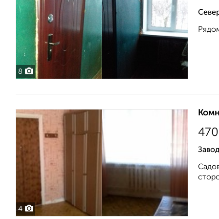
Север
Рядом
8
Комн
470
Завод
Садов
сторо
4