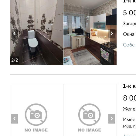
1-к 
5 0
Завод
‹
›
Окна 
Собст
2
/2
1-к 
8 0
Желе
‹
›
Имеет
машин