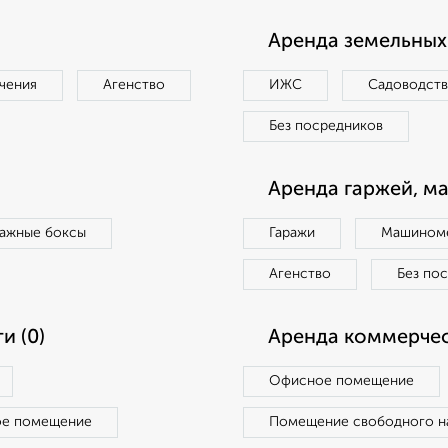
Аренда земельных 
чения
Агенство
ИЖС
Садоводст
Без посредников
Аренда гаржей, м
ражные боксы
Гаражи
Машиноме
Агенство
Без по
и (0)
Аренда коммерчес
Офисное помещение
ое помещение
Помещение свободного н