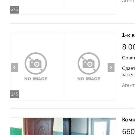
Агент
2
/5
1-к 
8 0
Совет
‹
›
Сдает
засел
Агент
2
/3
Комн
660