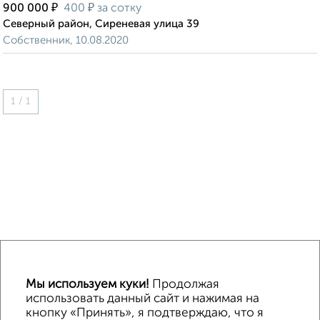
₽
₽
900 000
400
за сотку
Северный район, Сиреневая улица 39
Собственник, 10.08.2020
1 / 1
↑ НАВЕРХ К МЕНЮ
Мы используем куки!
Продолжая
использовать данный сайт и нажимая на
ИЖС
СНТ
В черте города
От собственника
кнопку «Принять», я подтверждаю, что я