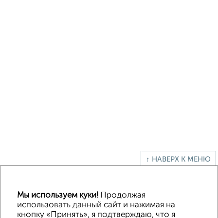
↑ НАВЕРХ К МЕНЮ
Офисное помещение
Торговое помещение
Помещение свободного назначения
Складское помещение
Мы используем куки!
Продолжая
Производственное помещение
использовать данный сайт и нажимая на
кнопку «Принять», я подтверждаю, что я