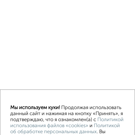
↑ НАВЕРХ К МЕНЮ
Мы используем куки!
Продолжая использовать
ИЖС
СНТ
В черте города
данный сайт и нажимая на кнопку «Принять», я
подтверждаю, что я ознакомлен(а) с
Политикой
использования файлов «cookies»
и
Политикой
Контакты
Политика конфиденциальности
об обработке персональных данных
. Вы