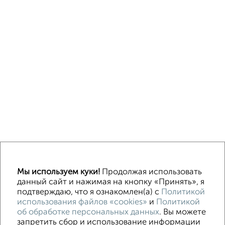
↑ НАВЕРХ К МЕНЮ
Мы используем куки!
Продолжая использовать
ИЖС
СНТ
В черте города
данный сайт и нажимая на кнопку «Принять», я
подтверждаю, что я ознакомлен(а) с
Политикой
использования файлов «cookies»
и
Политикой
Контакты
Политика конфиденциальности
об обработке персональных данных
. Вы можете
Пользовательское соглашение
Орёл, улица Комсомольская 66
запретить сбор и использование информации