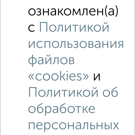
ознакомлен(а)
с
Политикой
использования
файлов
«cookies»
и
Политикой об
Рядом, с меньшей ценой
обработке
Недалеко от Раздольная 29 с ценой ниже
персональных