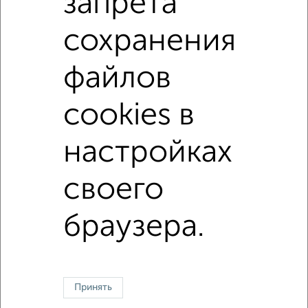
запрета
в панельном доме
с раздельным санузлом
сохранения
Цена до 4 500 000 руб.
площадью до 50 м²
В ипотеку
С кухней-гостиной
файлов
С большой лоджией
cookies в
↑ НАВЕРХ К МЕНЮ
настройках
Однокомнатные
Двухкомнатные
Трехкомнатные
4‑комнатные
своего
Квартиры студии
От застройщика
Без посредников
Вторичное жилье
В новостройке
В строящемся доме
В новом доме
браузера.
Контакты
Политика конфиденциальности
Пользовательское соглашение
Орёл, улица Комсомольская 66
© 2015–2026
Сайт-доска объявлений недвижимости
О проекте
Реклама на портале
Новости
Статьи
Блог
Риэлторы
Агентства
Принять
Застройщики
Ипотечный калькулятор