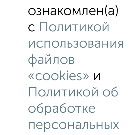
Недалеко от Нормандия-Неман 6 с ценой ниже
ознакомлен(а)
с
Политикой
использования
‹
›
файлов
2
/3
2-к квартира, на длительный срок, 54м², 2/5 этаж
«cookies»
и
₽
9 000
в месяц
Заводской район, 2-я Посадская 2
Политикой об
Агентство, 06.08.2026
обработке
персональных
‹
›