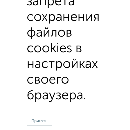
запрета
не первый этаж
не последний этаж
в малоэтажном доме
с балконом
сохранения
c большой кухней
с центральным отоплением
файлов
Цена до 12 000 в мес.
площадью до 60 м²
Срочная аренда
cookies в
настройках
↑ НАВЕРХ К МЕНЮ
своего
Однокомнатные
Двухкомнатные
3‑комнатные
Квартиры студии
Без посредников
На длительный срок
На сутки
Без мебели
браузера.
Контакты
Политика конфиденциальности
Пользовательское соглашение
Орёл, улица Комсомольская 66
© 2015–2026
Сайт-доска объявлений недвижимости
О проекте
Реклама на портале
Новости
Статьи
Блог
Риэлторы
Агентства
Принять
Застройщики
Ипотечный калькулятор