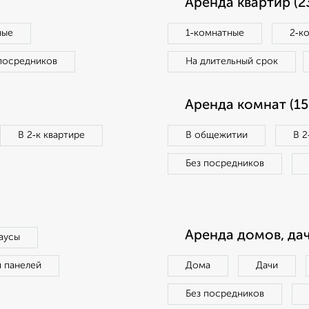
Аренда квартир (2
ные
1‑комнатные
2‑к
посредников
На длительный срок
Аренда комнат (15
В 2‑к квартире
В общежитии
В 2
Без посредников
Аренда домов, дач
аусы
п панелей
Дома
Дачи
Без посредников