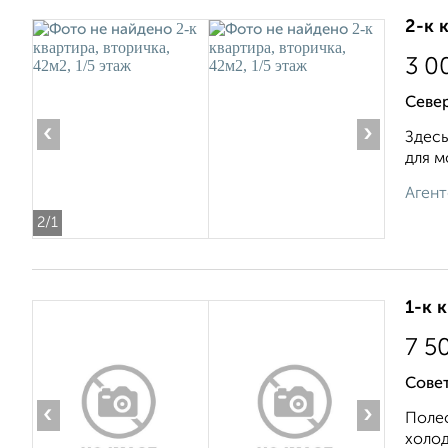
2-к 
3 0
Север
‹
›
Здесь
для м
Агент
2
/1
1-к 
7 5
Совет
‹
›
Полес
холод