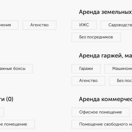
Аренда земельных 
чения
Агенство
ИЖС
Садоводст
Без посредников
Аренда гаржей, м
ражные боксы
Гаражи
Машиноме
Агенство
Без по
и (0)
Аренда коммерчес
Офисное помещение
ое помещение
Помещение свободного н