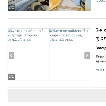
Собст
2
/2
3-к 
3 8
Завод
‹
›
Кварт
ламин
Агент
2
/1