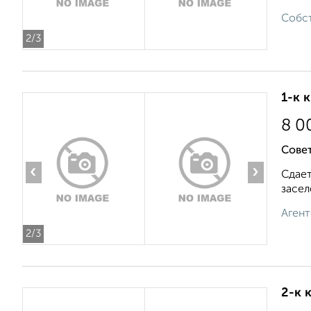
Собст
2
/3
1-к 
8 0
Совет
‹
›
Сдает
засел
Агент
2
/3
2-к 