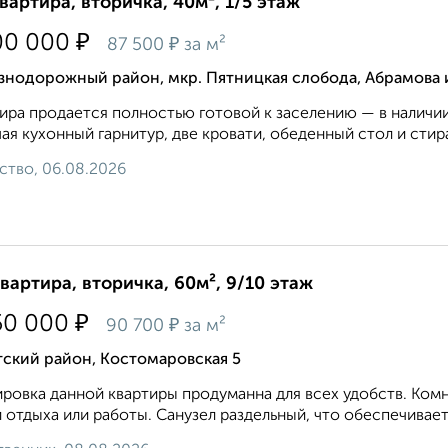
квартира, вторичка, 40м², 1/5 этаж
₽
00 000
₽
87 500
за м²
знодорожный район, мкр. Пятницкая слобода, Абрамова 
ира продается полностью готовой к заселению — в наличии
ая кухонный гарнитур, две кровати, обеденный стол и стир
ство, 06.08.2026
квартира, вторичка, 60м², 9/10 этаж
₽
50 000
₽
90 700
за м²
тский район, Костомаровская 5
ровка данной квартиры продуманна для всех удобств. Ком
 отдыха или работы. Санузел раздельный, что обеспечивае