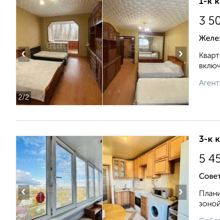
1-к 
3 5
Желе
‹
›
Кварт
включ
Агент
2
/2
3-к 
5 4
Сове
‹
›
Плани
зоной