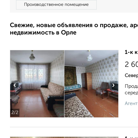
Производственное помещение
Свежие, новые объявления о продаже, а
недвижимость в Орле
1-к 
2 6
Север
‹
›
Прода
серед
Агент
2
/2