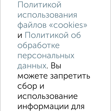
Политикой
использования
файлов «cookies»
и
Политикой об
Рядом, с меньшей ценой
Недалеко от Окраинная 1 с ценой ниже
обработке
персональных
Дома
данных
. Вы
Поиск по схожим параметрам:
можете запретить
Железнодорожный район
микрорайон Мясокомбинат
сбор и
на улице Окраинная
С холодильником
С мебелью
Со стиральной машиной
использование
С телевизором
С интернетом
Можно с ребенком
информации для