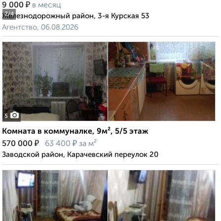
₽
9 000
в месяц
2
/4
Железнодорожный район, 3-я Курская 53
Агентство, 06.08.2026
5
Комната в коммуналке, 9м², 5/5 этаж
₽
₽
570 000
63 400
за м²
Заводской район, Карачевский переулок 20