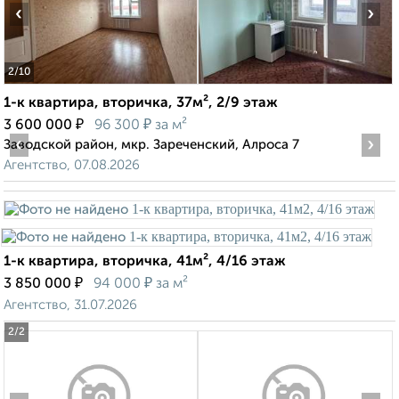
‹
›
2
/10
1-к квартира, вторичка, 37м², 2/9 этаж
₽
₽
3 600 000
96 300
за м²
‹
›
Заводской район, мкр. Зареченский, Алроса 7
Агентство, 07.08.2026
1-к квартира, вторичка, 41м², 4/16 этаж
₽
₽
3 850 000
94 000
за м²
Агентство, 31.07.2026
2
/2