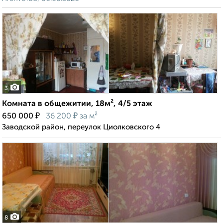
3
Комната в общежитии, 18м², 4/5 этаж
₽
₽
650 000
36 200
за м²
Заводской район, переулок Циолковского 4
8