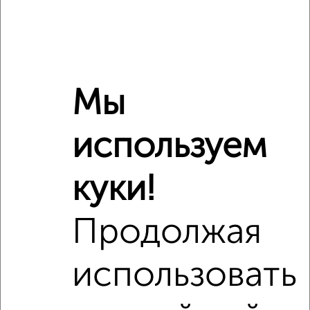
Мы
Рядом, с меньшей ценой
Недалеко от Гуртьева 16 с ценой ниже
используем
куки!
‹
›
Продолжая
2
/3
использовать
1-к квартира, на длительный срок, 38м², 4/17 этаж
₽
7 000
в месяц
Советский район, Октябрьская 26