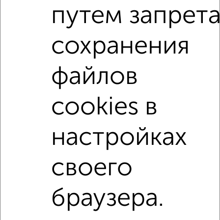
путем запрет
Советский район
на улице Гуртьева
С холодильником
С мебелью
Можно с ребенком
сохранения
Можно с животными
не первый этаж
файлов
не последний этаж
в малоэтажном доме
с балконом
с центральным отоплением
cookies в
Цена до 8 000 в мес.
площадью до 60 м²
Сталинка
настройках
↑ НАВЕРХ К МЕНЮ
своего
Однокомнатные
Двухкомнатные
3‑комнатные
Квартиры студии
Без посредников
На длительный срок
На сутки
Без мебели
браузера.
Контакты
Политика конфиденциальности