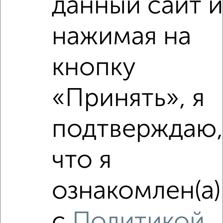
данный сайт 
Агентство, 08.08.2026
нажимая на
кнопку
‹
›
«Принять», я
2
/4
1-к квартира, на длительный срок, 36м², 3/5 этаж
подтверждаю
₽
7 000
в месяц
Советский район, Приборостроительная 64
Агентство, 08.08.2026
что я
ознакомлен(а)
‹
›
с
Политикой