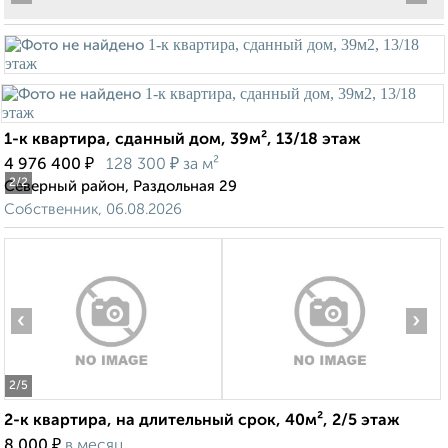
1-к квартира, сданный дом, 39м², 13/18 этаж
₽
₽
4 976 400
128 300
за м²
2
/2
Северный район, Раздольная 29
Собственник, 06.08.2026
‹
›
2
/5
2-к квартира, на длительный срок, 40м², 2/5 этаж
₽
8 000
в месяц