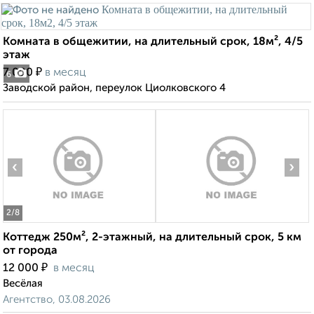
Комната в общежитии, на длительный срок, 18м², 4/5
этаж
₽
7 000
в месяц
6
Заводской район, переулок Циолковского 4
‹
›
2
/8
Коттедж 250м², 2-этажный, на длительный срок, 5 км
от города
₽
12 000
в месяц
Весёлая
Агентство, 03.08.2026