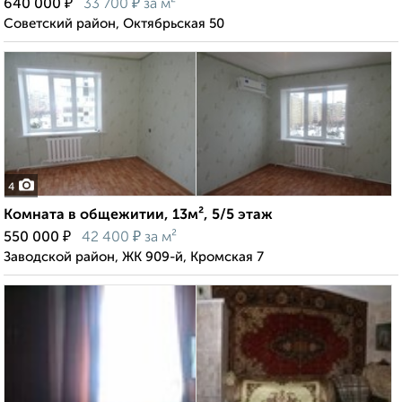
₽
₽
640 000
33 700
за м²
Советский район, Октябрьская 50
4
Комната в общежитии, 13м², 5/5 этаж
₽
₽
550 000
42 400
за м²
Заводской район, ЖК 909-й, Кромская 7