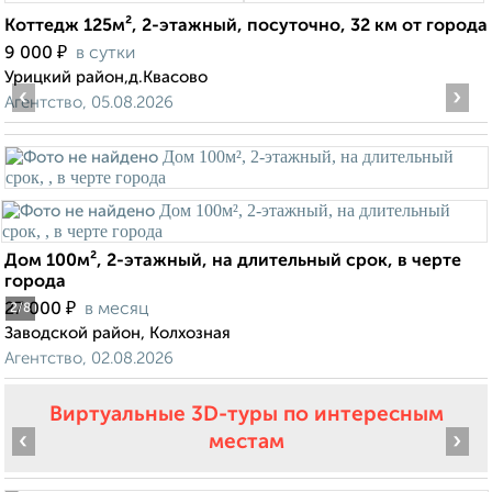
Коттедж 125м², 2-этажный, посуточно, 32 км от города
₽
9 000
в сутки
Урицкий район,д.Квасово
‹
›
Агентство, 05.08.2026
Дом 100м², 2-этажный, на длительный срок, в черте
города
₽
27 000
в месяц
2
/8
Заводской район, Колхозная
Агентство, 02.08.2026
Виртуальные 3D-туры по интересным
‹
›
местам