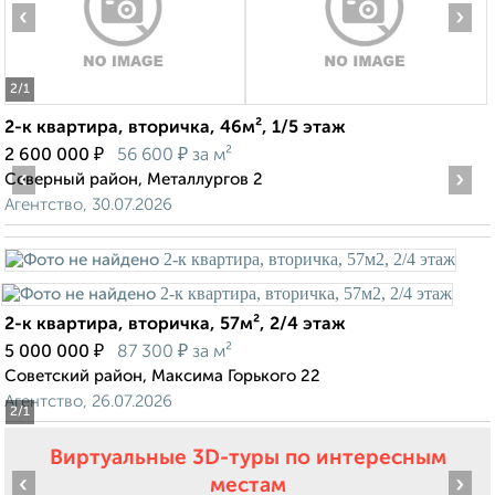
‹
›
2
/1
2-к квартира, вторичка, 46м², 1/5 этаж
₽
₽
2 600 000
56 600
за м²
‹
›
Северный район, Металлургов 2
Агентство, 30.07.2026
2-к квартира, вторичка, 57м², 2/4 этаж
₽
₽
5 000 000
87 300
за м²
Советский район, Максима Горького 22
Агентство, 26.07.2026
2
/1
Виртуальные 3D-туры по интересным
‹
›
местам