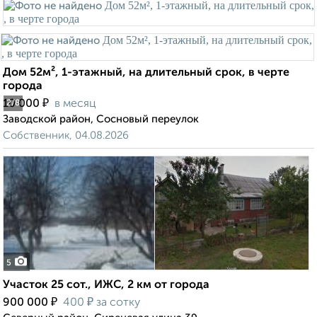
Дом 52м², 1-этажный, на длительный срок, в черте
города
₽
10 000
в месяц
2
/8
Заводской район, Сосновый переулок
Собственник, 04.08.2026
5
Участок 25 сот., ИЖС, 2 км от города
₽
₽
900 000
400
за сотку