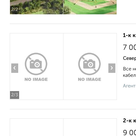
2
/2
1-к 
7 0
Севе
‹
›
Все н
кабел
Агент
2
/3
2-к 
9 0