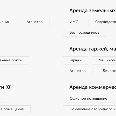
Аренда земельных 
чения
Агенство
ИЖС
Садоводст
Без посредников
Аренда гаржей, м
ражные боксы
Гаражи
Машиноме
Агенство
Без по
и (0)
Аренда коммерчес
Офисное помещение
ое помещение
Помещение свободного н