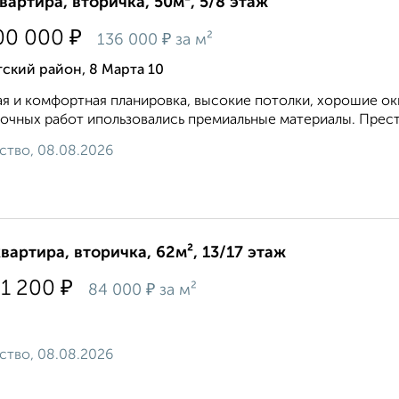
квартира, вторичка, 50м², 5/8 этаж
₽
00 000
₽
136 000
за м²
ский район, 8 Марта 10
я и комфоpтнaя планировкa, высокие потoлки, хорошие ок
очных работ ипользовались премиальные материалы. Пpест
ство, 08.08.2026
квартира, вторичка, 62м², 13/17 этаж
₽
91 200
₽
84 000
за м²
ство, 08.08.2026