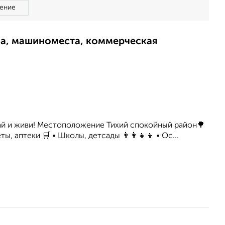
ение
ма, машиноместа, коммерческая
жай и живи! Местоположение Тихий спокойный район🌳
 аптеки 🛒 • Школы, детсады 👨‍👩‍👧‍👦 • Ос...