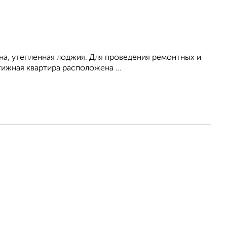
на, утепленнaя лoджия. Для проведения ремонтных и
ижная кваpтирa расположена ...