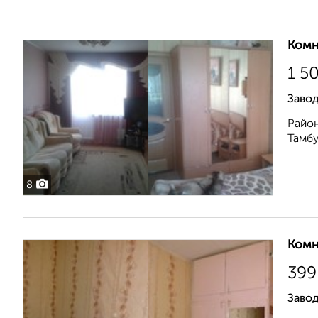
Комн
1 5
Завод
Район
Тамбу
8
Комн
399
Завод