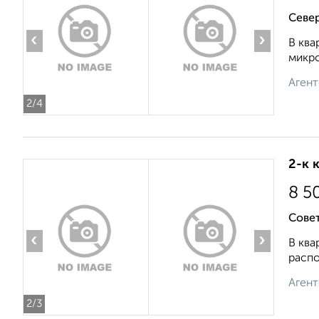
Север
‹
›
В ква
микро
Агент
2
/4
2-к 
8 5
Совет
‹
›
В ква
распо
Агент
2
/3