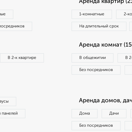
Аренда квартир (2
ные
1‑комнатные
2‑к
посредников
На длительный срок
Аренда комнат (15
В 2‑к квартире
В общежитии
В 2
Без посредников
Аренда домов, дач
аусы
п панелей
Дома
Дачи
Без посредников