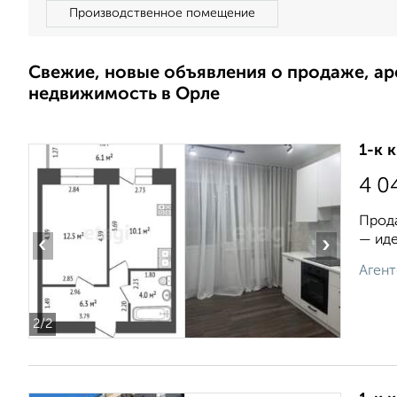
Производственное помещение
Свежие, новые объявления о продаже, а
недвижимость в Орле
1-к 
4 0
Прода
— иде
‹
›
Агент
2
/2