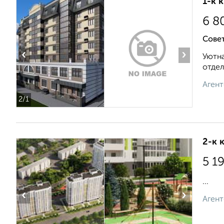
1-к 
6 8
Совет
‹
›
Уютнa
отдел
Агент
2
/1
2-к 
5 1
...
‹
›
Агент