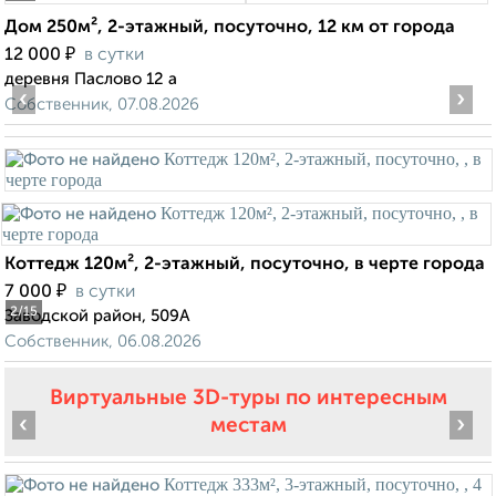
Дом 250м², 2-этажный, посуточно, 12 км от города
₽
12 000
в сутки
деревня Паслово 12 а
‹
›
Собственник, 07.08.2026
Коттедж 120м², 2-этажный, посуточно, в черте города
₽
7 000
в сутки
2
/15
Заводской район, 509А
Собственник, 06.08.2026
Виртуальные 3D-туры по интересным
‹
›
местам