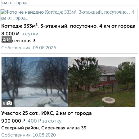
Коттедж 333м², 3-этажный, посуточно, 4 км от города
₽
8 000
в сутки
2
/14
Алексеевская 3
Собственник, 05.08.2026
5
Участок 25 сот., ИЖС, 2 км от города
₽
₽
900 000
400
за сотку
Северный район, Сиреневая улица 39
Собственник, 10.08.2020