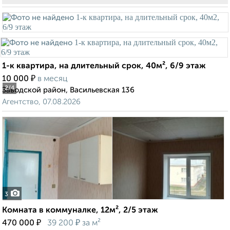
1-к квартира, на длительный срок, 40м², 6/9 этаж
₽
10 000
в месяц
2
/4
Заводской район, Васильевская 136
Агентство, 07.08.2026
3
Комната в коммуналке, 12м², 2/5 этаж
₽
₽
470 000
39 200
за м²