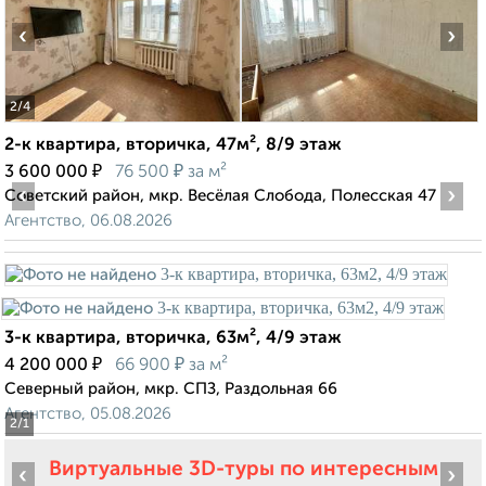
‹
›
2
/4
2-к квартира, вторичка, 47м², 8/9 этаж
₽
₽
3 600 000
76 500
за м²
‹
›
Советский район, мкр. Весёлая Слобода, Полесская 47
Агентство, 06.08.2026
3-к квартира, вторичка, 63м², 4/9 этаж
₽
₽
4 200 000
66 900
за м²
Северный район, мкр. СПЗ, Раздольная 66
Агентство, 05.08.2026
2
/1
Виртуальные 3D-туры по интересным
‹
›