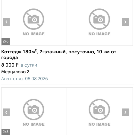
‹
›
2
/6
Коттедж 180м², 2-этажный, посуточно, 10 км от
города
₽
8 000
в сутки
Мерцалово 2
Агентство, 08.08.2026
‹
›
2
/8