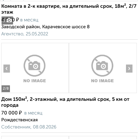
Комната в 2-к квартире, на длительный срок, 18м², 2/7
этаж
₽
4 000
в месяц
3
Заводской район, Карачевское шоссе 8
Агентство, 25.05.2022
‹
›
2
/8
Дом 150м², 2-этажный, на длительный срок, 5 км от
города
₽
70 000
в месяц
Рождественская
Собственник, 08.08.2026