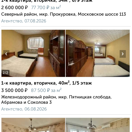
1-к квартира, вторичка, 34м², 6/9 этаж
₽
₽
2 600 000
77 700
за м²
Северный район, мкр. Прокуровка, Московское шоссе 113
Агентство, 07.08.2026
‹
›
2
/2
1-к квартира, вторичка, 40м², 1/5 этаж
₽
₽
3 500 000
87 500
за м²
Железнодорожный район, мкр. Пятницкая слобода,
Абрамова и Соколова 3
Агентство, 06.08.2026