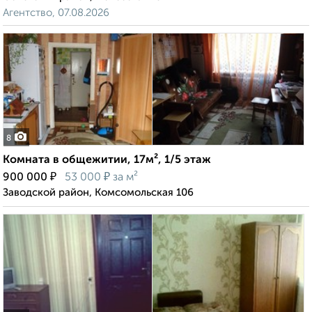
Агентство, 07.08.2026
8
Комната в общежитии, 17м², 1/5 этаж
₽
₽
900 000
53 000
за м²
Заводской район, Комсомольская 106