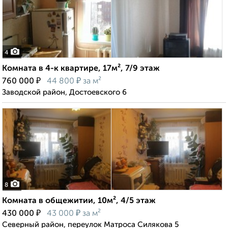
4
Комната в 4-к квартире, 17м², 7/9 этаж
₽
₽
760 000
44 800
за м²
Заводской район, Достоевского 6
8
Комната в общежитии, 10м², 4/5 этаж
₽
₽
430 000
43 000
за м²
Северный район, переулок Матроса Силякова 5