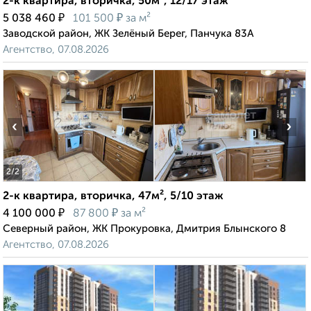
2-к квартира, вторичка, 50м², 12/17 этаж
₽
₽
5 038 460
101 500
за м²
Заводской район, ЖК Зелёный Берег, Панчука 83А
Агентство, 07.08.2026
‹
›
2
/2
2-к квартира, вторичка, 47м², 5/10 этаж
₽
₽
4 100 000
87 800
за м²
Северный район, ЖК Прокуровка, Дмитрия Блынского 8
Агентство, 07.08.2026