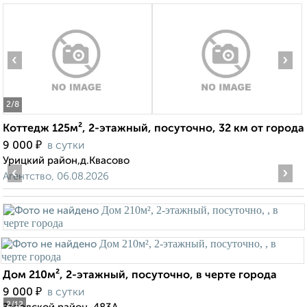
‹
›
2
/8
Коттедж 125м², 2-этажный, посуточно, 32 км от города
₽
9 000
в сутки
Урицкий район,д.Квасово
‹
›
Агентство, 06.08.2026
Дом 210м², 2-этажный, посуточно, в черте города
₽
9 000
в сутки
2
/12