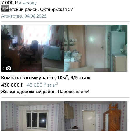
₽
7 000
в месяц
2
/4
Советский район, Октябрьская 57
Агентство, 04.08.2026
2
Комната в коммуналке, 10м², 3/5 этаж
₽
₽
430 000
43 000
за м²
Железнодорожный район, Паровозная 64