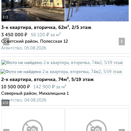
2
/2
3-к квартира, вторичка, 62м², 2/5 этаж
₽
₽
3 450 000
56 100
за м²
‹
›
Советский район, Полесская 12
Агентство, 05.08.2026
2-к квартира, вторичка, 74м², 5/19 этаж
₽
₽
10 500 000
142 900
за м²
Северный район, Михалицына 1
Агентство, 04.08.2026
2
/2