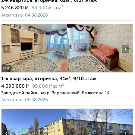
2-к квартира, вторичка, 62м², 6/17 этаж
₽
₽
5 246 820
84 900
за м²
Агентство, 04.08.2026
‹
›
2
/10
1-к квартира, вторичка, 41м², 9/10 этаж
₽
₽
4 090 000
99 800
за м²
Заводской район, мкр. Зареченский, Емлютина 14
Агентство, 06.08.2026
‹
›