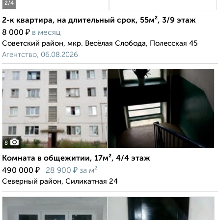
2
/4
2-к квартира, на длительный срок, 55м², 3/9 этаж
₽
8 000
в месяц
Советский район, мкр. Весёлая Слобода, Полесская 45
Агентство, 06.08.2026
8
Комната в общежитии, 17м², 4/4 этаж
₽
₽
490 000
28 900
за м²
Северный район, Силикатная 24