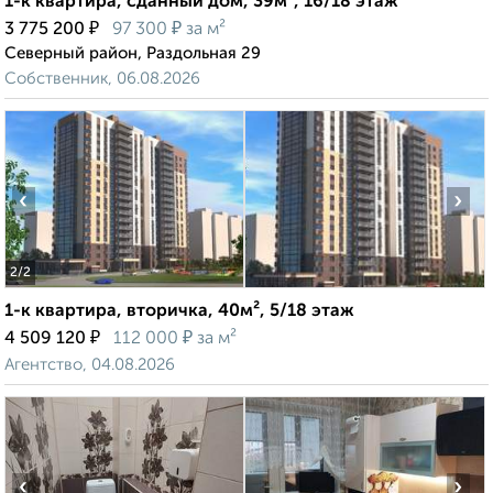
1-к квартира, сданный дом, 39м², 16/18 этаж
₽
₽
3 775 200
97 300
за м²
Северный район, Раздольная 29
Собственник, 06.08.2026
‹
›
2
/2
1-к квартира, вторичка, 40м², 5/18 этаж
₽
₽
4 509 120
112 000
за м²
Агентство, 04.08.2026
‹
›