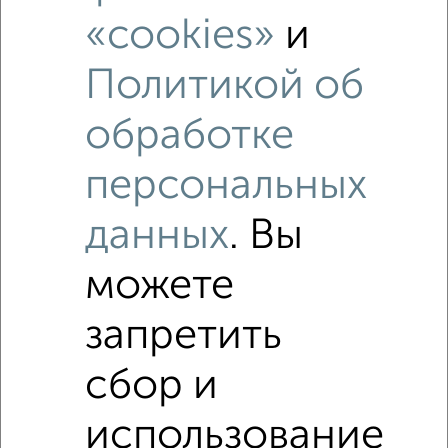
«cookies»
и
Политикой об
обработке
персональных
данных
. Вы
можете
Рядом, с меньшей ценой
запретить
Недалеко от Раздольная 29 с ценой ниже
сбор и
2‑комнатные квартиры
использование
Поиск по схожим параметрам: