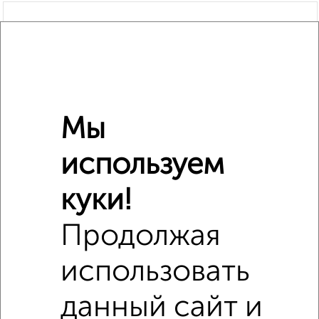
Мы
используем
куки!
Продолжая
использовать
Сравнение средних цен
данный сайт и
2‑комнатные квартиры с похожей площадью ±10%