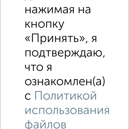
нажимая на
₽
5 220 000
кнопку
₽
4 972 500
«Принять», я
₽
5 250 000
подтверждаю,
Средняя цена район
Это предложение
что я
Средняя цена по городу
ознакомлен(а)
Похожие предложения рядом
с
Политикой
2‑комнатные квартиры недалеко от Раздольная 29
использования
файлов