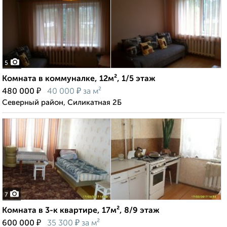
5
Комната в коммуналке, 12м², 1/5 этаж
₽
₽
480 000
40 000
за м²
Северный район, Силикатная 2Б
7
Комната в 3-к квартире, 17м², 8/9 этаж
₽
₽
600 000
35 300
за м²