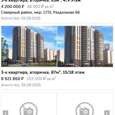
3-к квартира, вторичка, 63м², 4/9 этаж
₽
₽
4 200 000
66 900
за м²
Северный район, мкр. СПЗ, Раздольная 66
Агентство, 05.08.2026
‹
›
2
/2
3-к квартира, вторичка, 87м², 15/18 этаж
₽
₽
8 921 860
103 000
за м²
Агентство, 06.08.2026
‹
›