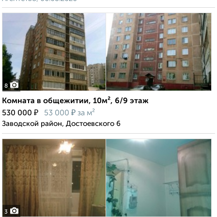
8
Комната в общежитии, 10м², 6/9 этаж
₽
₽
530 000
53 000
за м²
Заводской район, Достоевского 6
3