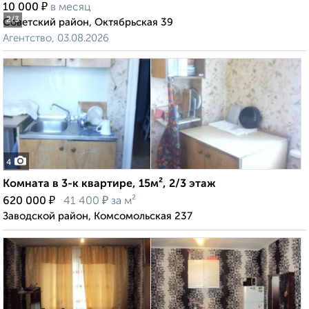
₽
10 000
в месяц
2
/3
Советский район, Октябрьская 39
Агентство, 03.08.2026
4
Комната в 3-к квартире, 15м², 2/3 этаж
₽
₽
620 000
41 400
за м²
Заводской район, Комсомольская 237