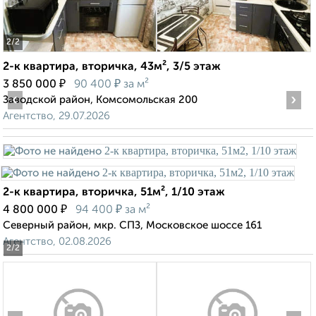
2
/2
2-к квартира, вторичка, 43м², 3/5 этаж
₽
₽
3 850 000
90 400
за м²
‹
›
Заводской район, Комсомольская 200
Агентство, 29.07.2026
2-к квартира, вторичка, 51м², 1/10 этаж
₽
₽
4 800 000
94 400
за м²
Северный район, мкр. СПЗ, Московское шоссе 161
Агентство, 02.08.2026
2
/2