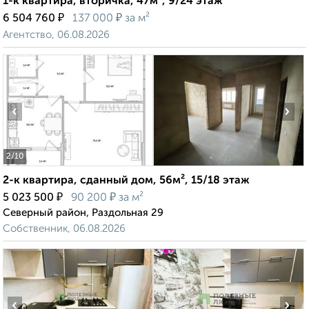
1-к квартира, вторичка, 47м², 9/24 этаж
₽
₽
6 504 760
137 000
за м²
Агентство, 06.08.2026
‹
›
2
/10
2-к квартира, сданный дом, 56м², 15/18 этаж
₽
₽
5 023 500
90 200
за м²
Северный район, Раздольная 29
Собственник, 06.08.2026
‹
›