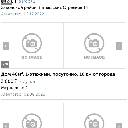
₽
6 000
в месяц
4
Заводской район, Латышских Стрелков 14
Агентство, 02.12.2022
‹
›
2
/8
Дом 40м², 1-этажный, посуточно, 10 км от города
₽
3 000
в сутки
Мерцалово 2
Агентство, 02.08.2026
‹
›