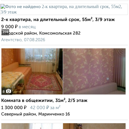
2-к квартира, на длительный срок, 55м², 3/9 этаж
₽
9 000
в месяц
2
/4
Заводской район, Комсомольская 282
Агентство, 07.08.2026
8
Комната в общежитии, 31м², 2/5 этаж
₽
₽
1 300 000
42 000
за м²
Северный район, Маринченко 16