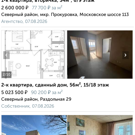
1-к квартира, вторичка, 34м², 6/9 этаж
₽
₽
2 600 000
77 700
за м²
Северный район, мкр. Прокуровка, Московское шоссе 113
Агентство, 07.08.2026
‹
›
2
/10
2-к квартира, сданный дом, 56м², 15/18 этаж
₽
₽
5 023 500
90 200
за м²
Северный район, Раздольная 29
Собственник, 07.08.2026