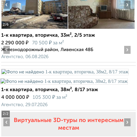
‹
›
2
/6
1-к квартира, вторичка, 33м², 2/5 этаж
₽
₽
2 290 000
70 500
за м²
‹
›
Железнодорожный район, Ливенская 48Б
Агентство, 06.08.2026
1-к квартира, вторичка, 38м², 8/17 этаж
₽
₽
4 000 000
105 300
за м²
Агентство, 29.07.2026
2
/2
Виртуальные 3D-туры по интересным
‹
›
местам