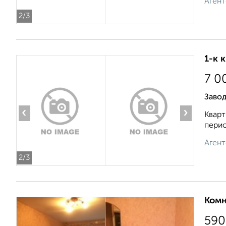
Агент
2
/3
1-к 
7 0
Завод
‹
›
Кварт
перио
Агент
2
/3
Комн
590