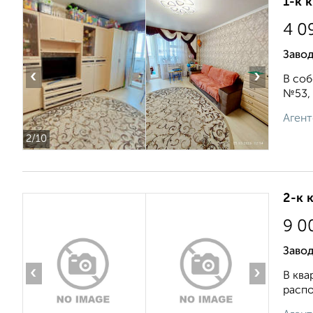
1-к 
4 0
Завод
‹
›
В соб
№53, 
Агент
2
/10
2-к 
9 0
Завод
‹
›
В ква
распо