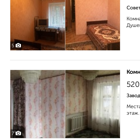
Сове
Комна
Душев
5
Комн
520
Завод
Места
этаж.
7