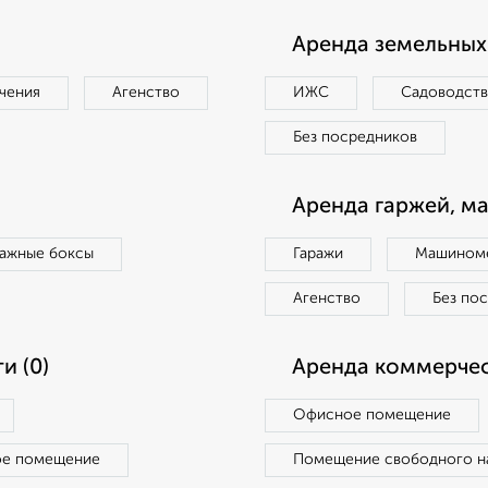
Аренда земельных 
чения
Агенство
ИЖС
Садоводст
Без посредников
Аренда гаржей, м
ражные боксы
Гаражи
Машиноме
Агенство
Без по
и (0)
Аренда коммерчес
Офисное помещение
ое помещение
Помещение свободного н