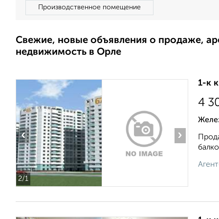
Производственное помещение
Свежие, новые объявления о продаже, а
недвижимость в Орле
1-к 
4 3
Желе
‹
›
Прода
балко
Агент
2
/1