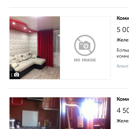
Комн
5 0
Желе
Больш
комна
Агент
1
Комн
4 5
Желе