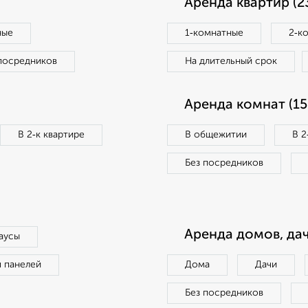
Аренда квартир (2
ные
1‑комнатные
2‑к
посредников
На длительный срок
Аренда комнат (15
В 2‑к квартире
В общежитии
В 2
Без посредников
Аренда домов, дач
аусы
п панелей
Дома
Дачи
Без посредников