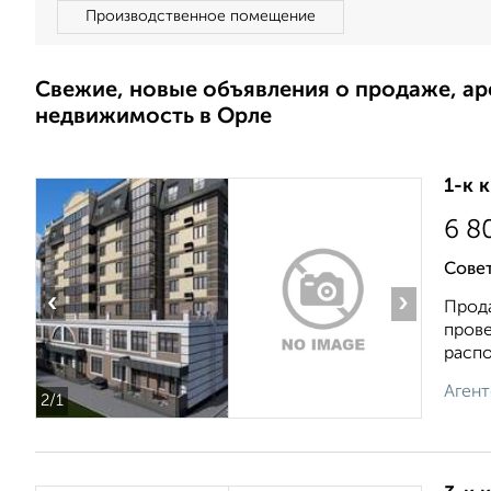
Производственное помещение
Свежие, новые объявления о продаже, а
недвижимость в Орле
1-к 
6 8
Совет
‹
›
Прода
прове
распо
Агент
2
/1