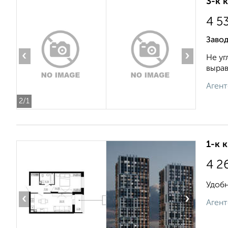
3-к 
4 5
Заво
‹
›
Не уг
вырав
Агент
2
/1
1-к 
4 2
Удобн
‹
›
Агент