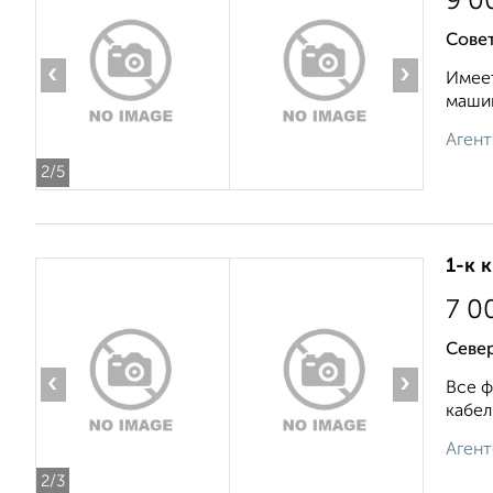
9 0
Совет
‹
›
Имеет
машин
Агент
2
/5
1-к 
7 0
Север
‹
›
Все ф
кабел
Агент
2
/3