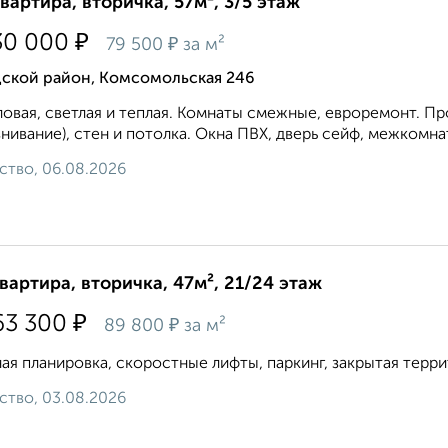
квартира, вторичка, 57м², 3/5 этаж
₽
30 000
₽
79 500
за м²
дской район, Комсомольская 246
ловая, светлая и теплая. Комнаты смежные, евроремонт. Пр
нивание), стен и потолка. Окна ПВХ, дверь сейф, межкомна
ство, 06.08.2026
квартира, вторичка, 47м², 21/24 этаж
₽
63 300
₽
89 800
за м²
ая планировка, скоростные лифты, паркинг, закрытая террит
ство, 03.08.2026