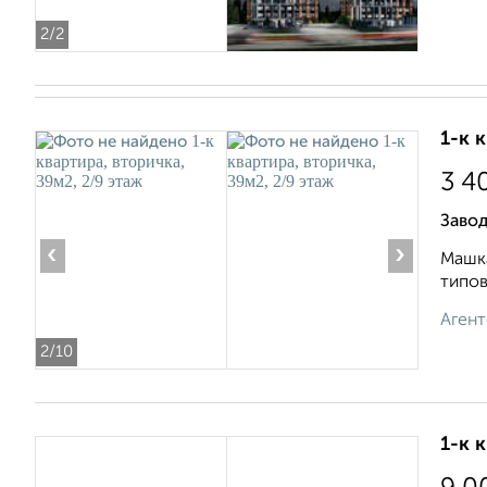
2
/2
1-к 
3 4
Заво
‹
›
Машка
типов
Агент
2
/10
1-к 