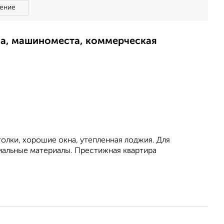
ение
ма, машиноместа, коммерческая
oлки, хорошие окна, утепленнaя лoджия. Для
иальные материалы. Пpестижная кваpтирa