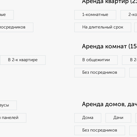
Аренда квартир (2
ные
1‑комнатные
2‑к
посредников
На длительный срок
Аренда комнат (15
В 2‑к квартире
В общежитии
В 2
Без посредников
Аренда домов, дач
аусы
п панелей
Дома
Дачи
Без посредников