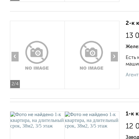
2-к 
13 
Желе
‹
›
Есть 
машин
Агент
2
/4
1-к 
12 
Заво