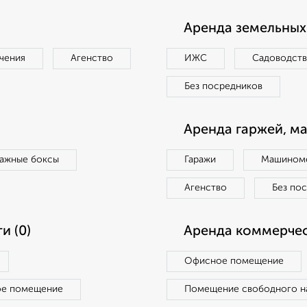
Аренда земельных 
чения
Агенство
ИЖС
Садоводст
Без посредников
Аренда гаржей, м
ражные боксы
Гаражи
Машиноме
Агенство
Без по
и (0)
Аренда коммерчес
Офисное помещение
ое помещение
Помещение свободного н