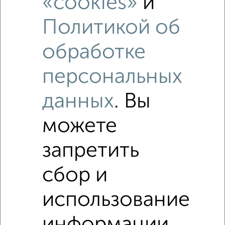
«cookies»
и
Политикой об
обработке
персональных
данных
. Вы
Рядом, с меньшей ценой
можете
Недалеко от Абрамова и Соколова 3 с ценой ниже
запретить
1-к квартиры
сбор и
Поиск по схожим параметрам:
Железнодорожный район
использование
микрорайон Пятницкая слобода
информации