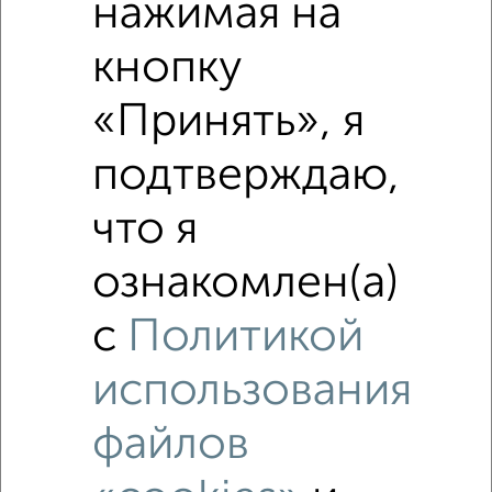
нажимая на
₽
4 000 000
кнопку
Средняя цена район
«Принять», я
Это предложение
Средняя цена по городу
подтверждаю,
Похожие предложения рядом
что я
1‑комнатные квартиры недалеко от Абрамова и Соколова
3
ознакомлен(а)
с
Политикой
использования
файлов