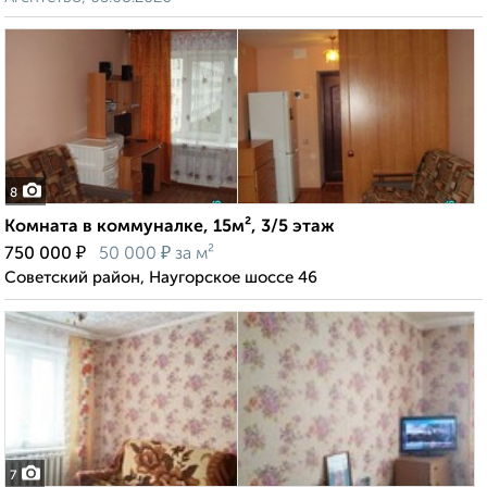
8
Комната в коммуналке, 15м², 3/5 этаж
₽
₽
750 000
50 000
за м²
Советский район, Наугорское шоссе 46
7