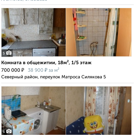
5
Комната в общежитии, 18м², 1/5 этаж
₽
₽
700 000
38 900
за м²
Северный район, переулок Матроса Силякова 5
6