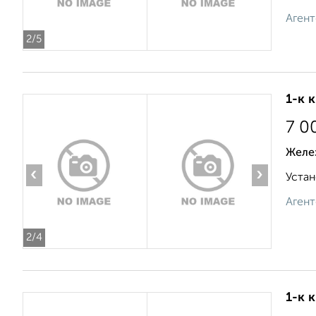
Агент
2
/5
1-к 
7 0
Желе
‹
›
Устан
Агент
2
/4
1-к 