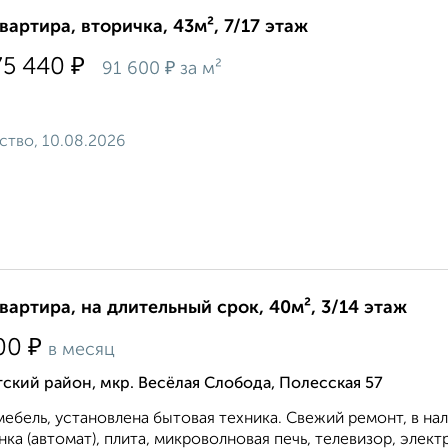
квартира, вторичка, 43м², 7/17 этаж
₽
75 440
₽
91 600
за м²
ство, 10.08.2026
квартира, на длительный срок, 40м², 3/14 этаж
₽
00
в месяц
ский район, мкр. Весёлая Слобода, Полесская 57
мебель, установлена бытовая техника. Свежий ремонт, в на
ка (автомат), плита, микроволновая печь, телевизор, элект