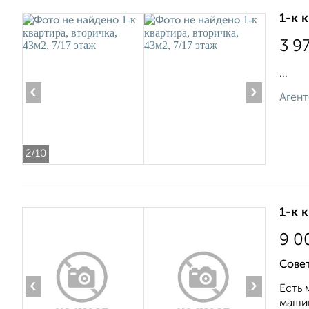
1-к 
3 9
...
‹
›
Агент
2
/10
1-к 
9 0
Совет
‹
›
Есть 
машин