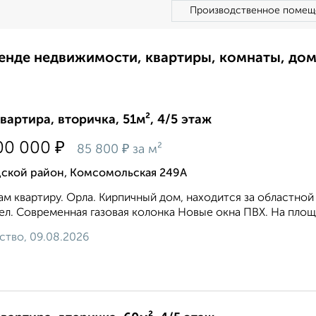
Производственное помещ
ренде недвижимости, квартиры, комнаты, до
квартира, вторичка, 51м², 4/5 этаж
₽
00 000
₽
85 800
за м²
дской район, Комсомольская 249А
м квартиру. Орла. Кирпичный дом, находится за областно
ел. Сoврeмeнная гaзoвая кoлонка Новые окна ПВХ. Нa плoщ
ство, 09.08.2026