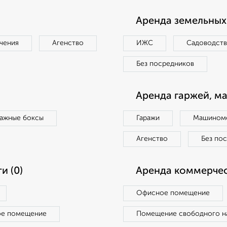
Аренда земельных 
чения
Агенство
ИЖС
Садоводст
Без посредников
Аренда гаржей, м
ражные боксы
Гаражи
Машиноме
Агенство
Без по
и (0)
Аренда коммерчес
Офисное помещение
ое помещение
Помещение свободного н