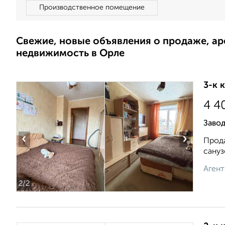
Производственное помещение
Свежие, новые объявления о продаже, а
недвижимость в Орле
3-к 
4 4
Заво
‹
›
Прода
сануз
Агент
2
/2