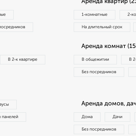
Аренда квартир (2
ные
1‑комнатные
2‑к
посредников
На длительный срок
Аренда комнат (15
В 2‑к квартире
В общежитии
В 2
Без посредников
Аренда домов, дач
аусы
п панелей
Дома
Дачи
Без посредников