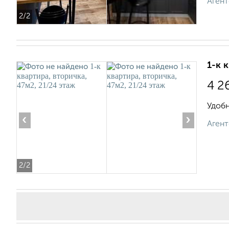
Агент
2
/2
1-к 
4 2
Удобн
‹
›
Агент
2
/2