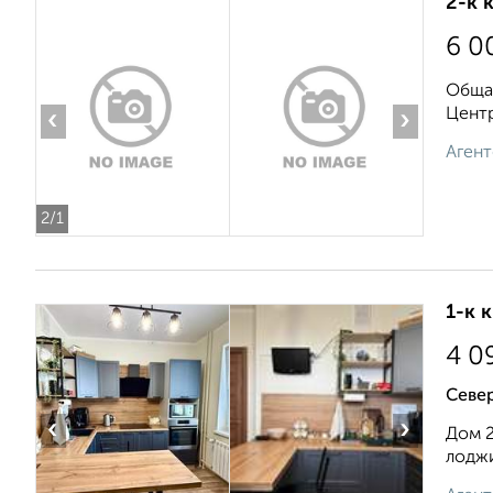
2-к 
6 0
Общая
Центр
‹
›
Агент
2
/1
1-к 
4 0
Севе
‹
›
Дом 2
лоджи