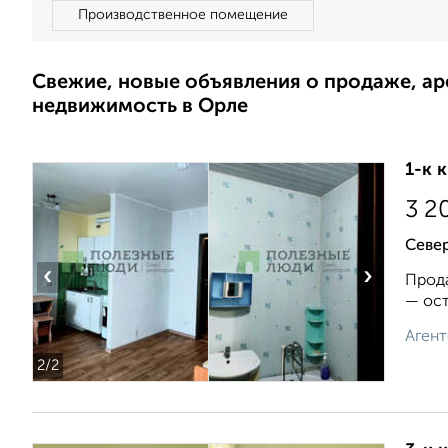
Производственное помещение
Свежие, новые объявления о продаже, а
недвижимость в Орле
1-к 
3 2
Север
‹
›
Прода
— ост
Агент
2
/2