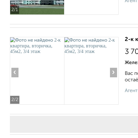
Агент
2
/1
2-к 
3 7
Желе
‹
›
Вас п
остаё
Агент
2
/2