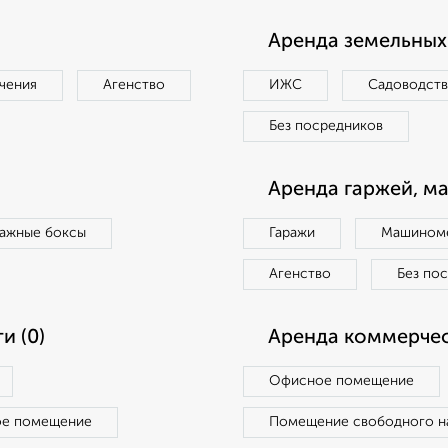
Аренда земельных 
чения
Агенство
ИЖС
Садоводст
Без посредников
Аренда гаржей, м
ражные боксы
Гаражи
Машиноме
Агенство
Без по
и (0)
Аренда коммерчес
Офисное помещение
ое помещение
Помещение свободного н