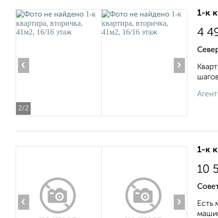
1-к 
4 4
Севе
‹
›
Кварт
шагов
Агент
2
/2
1-к 
10 
Сове
‹
›
Есть 
машин