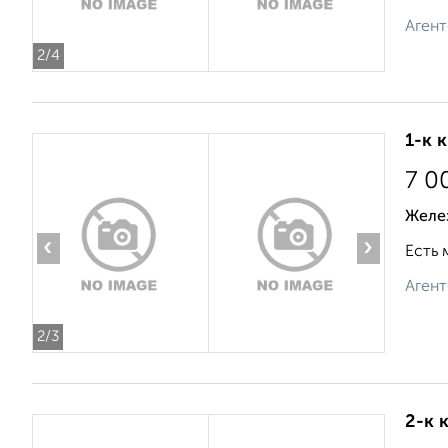
Агент
2
/4
1-к 
7 0
Желе
‹
›
Есть 
Агент
2
/3
2-к 