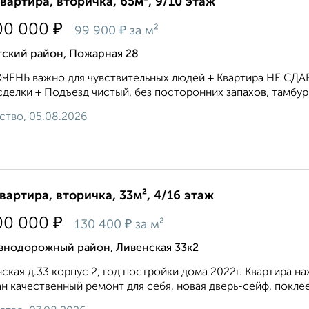
квартира, вторичка, 65м², 9/10 этаж
₽
00 000
₽
99 900
за м²
тский район, Пожарная 28
ЧЕНЬ важно для чувствительных людей + Квартира НЕ СДАВ
сделки + Подъезд чистый, без посторонних запахов, тамбур н
ство, 05.08.2026
квартира, вторичка, 33м², 4/16 этаж
₽
00 000
₽
130 400
за м²
знодорожный район, Ливенская 33к2
ская д.33 корпус 2, год постройки дома 2022г. Квартира н
н качественный ремонт для себя, новая дверь-сейф, поклее