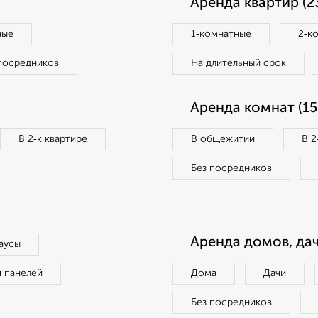
Аренда квартир (2
ные
1‑комнатные
2‑к
посредников
На длительный срок
Аренда комнат (15
В 2‑к квартире
В общежитии
В 2
Без посредников
Аренда домов, дач
аусы
п панелей
Дома
Дачи
Без посредников