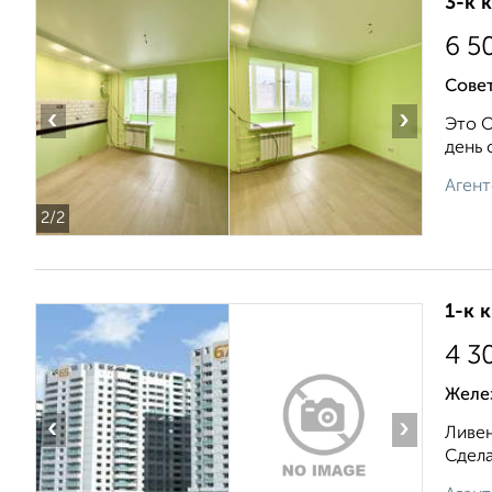
3-к 
6 5
Сове
‹
›
Это О
день 
Агент
2
/2
1-к 
4 3
Желе
‹
›
Ливен
Сдела