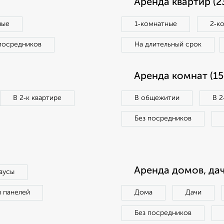
Аренда квартир (2
ные
1‑комнатные
2‑к
посредников
На длительный срок
Аренда комнат (15
В 2‑к квартире
В общежитии
В 2
Без посредников
Аренда домов, дач
аусы
п панелей
Дома
Дачи
Без посредников