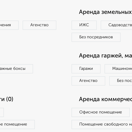
Аренда земельных 
чения
Агенство
ИЖС
Садоводст
Без посредников
Аренда гаржей, м
ражные боксы
Гаражи
Машиноме
Агенство
Без по
и (0)
Аренда коммерчес
Офисное помещение
ое помещение
Помещение свободного н