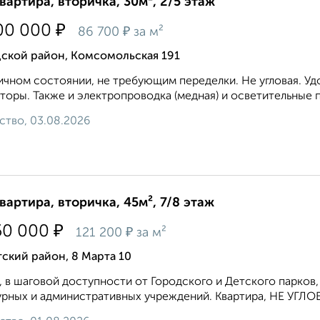
квартира, вторичка, 30м², 2/5 этаж
₽
00 000
₽
86 700
за м²
дской район, Комсомольская 191
ичном состоянии, не требующим переделки. Не угловая. Уд
торы. Также и электропроводка (медная) и осветительные 
ство, 03.08.2026
квартира, вторичка, 45м², 7/8 этаж
₽
50 000
₽
121 200
за м²
ский район, 8 Марта 10
, в шаговой доступности от Городского и Детского парков,
урных и административных учреждений. Квартира, НЕ УГЛО