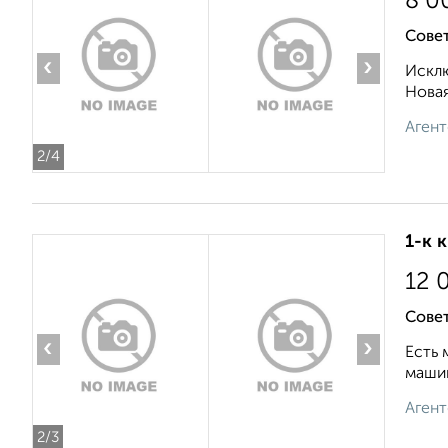
8 0
Совет
‹
›
Исклю
Новая
Агент
2
/4
1-к 
12 
Совет
‹
›
Есть 
машин
Агент
2
/3