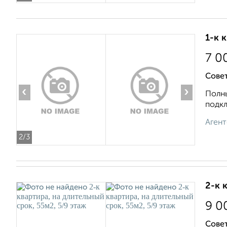
1-к 
7 0
Совет
‹
›
Полны
подкл
Агент
2
/3
2-к 
9 0
Совет