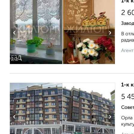
1-к 
2 6
Заво
‹
›
В отл
радиа
Агент
2
/2
1-к 
5 4
Совет
‹
›
Орла 
культ