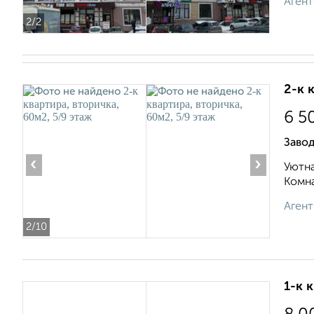
Агент
2
/2
2-к 
6 5
Заво
‹
›
Уютна
Комна
Агент
2
/10
1-к 