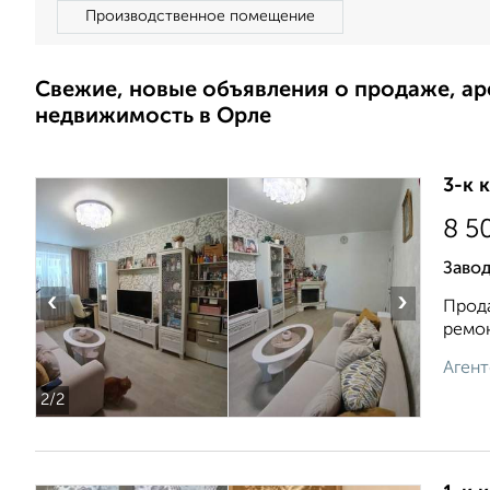
Производственное помещение
Свежие, новые объявления о продаже, а
недвижимость в Орле
3-к 
8 5
Завод
‹
›
Прода
ремон
Агент
2
/2