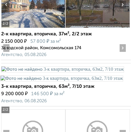
‹
›
2
/2
2-к квартира, вторичка, 37м², 2/2 этаж
₽
₽
2 150 000
57 800
за м²
‹
›
Заводской район, Комсомольская 174
Агентство, 05.08.2026
3-к квартира, вторичка, 63м², 7/10 этаж
₽
₽
9 200 000
146 500
за м²
Агентство, 06.08.2026
2
/2