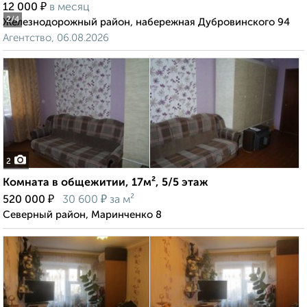
₽
12 000
в месяц
2
/4
Железнодорожный район, набережная Дубровинского 94
Агентство, 06.08.2026
2
Комната в общежитии, 17м², 5/5 этаж
₽
₽
520 000
30 600
за м²
Северный район, Маринченко 8