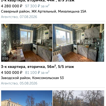
1-к квартира, вторичка, 44м², 8/9 этаж
₽
₽
4 280 000
97 300
за м²
Северный район, ЖК Артельный, Михалицына 15А
Агентство, 07.08.2026
‹
›
2
/10
3-к квартира, вторичка, 56м², 5/5 этаж
₽
₽
4 500 000
81 100
за м²
Заводской район, Комсомольская 53
Агентство, 05.08.2026