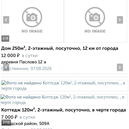
‹
›
2
/8
Дом 250м², 2-этажный, посуточно, 12 км от города
₽
12 000
в сутки
деревня Паслово 12 а
‹
›
Собственник, 07.08.2026
Коттедж 120м², 2-этажный, посуточно, в черте города
₽
7 000
в сутки
2
/15
Заводской район, 509А