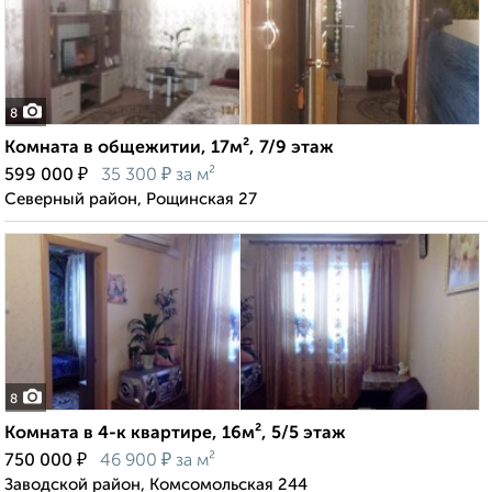
8
Комната в общежитии, 17м², 7/9 этаж
₽
₽
599 000
35 300
за м²
Северный район, Рощинская 27
8
Комната в 4-к квартире, 16м², 5/5 этаж
₽
₽
750 000
46 900
за м²
Заводской район, Комсомольская 244