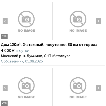
‹
›
2
/8
Дом 120м², 2-этажный, посуточно, 30 км от города
₽
4 000
в сутки
Мценский р-н, Думчино, СНТ Металлург
Собственник, 05.08.2026
‹
›
2
/8