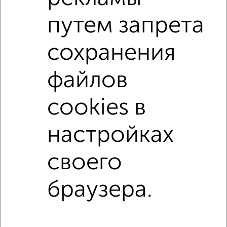
С телевизором
С интернетом
Можно с ребенком
путем запрета
Можно с животными
с хорошим ремонтом
сохранения
не первый этаж
не последний этаж
в малоэтажном доме
с балконом
файлов
с центральным отоплением
Цена до 10 000 в мес.
cookies в
площадью до 40 м²
настройках
↑ НАВЕРХ К МЕНЮ
своего
Однокомнатные
Двухкомнатные
3‑комнатные
Квартиры студии
Без посредников
На длительный срок
На сутки
Без мебели
браузера.
Контакты
Политика конфиденциальности
Пользовательское соглашение
Орёл, улица Комсомольская 66
© 2015–2026
Сайт-доска объявлений недвижимости
О проекте