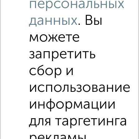
персональных
‹
›
данных
. Вы
можете
2
/5
2-к квартира, на длительный срок, 54м², 2/5 этаж
запретить
₽
9 000
в месяц
Железнодорожный район, 4-я Курская 8
сбор и
Агентство, 07.08.2026
использование
2-к квартиры
Поиск по схожим параметрам:
информации
Железнодорожный район
на улице Пушкина
для таргетинга
С холодильником
С мебелью
рекламы
Со стиральной машиной
С бытовой техникой