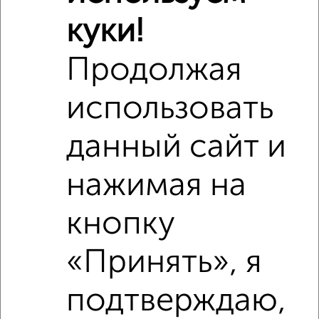
куки!
Похожие предложения рядом
Продолжая
2‑комнатные квартиры недалеко от Пушкина 20
использовать
данный сайт и
нажимая на
кнопку
«Принять», я
подтверждаю,