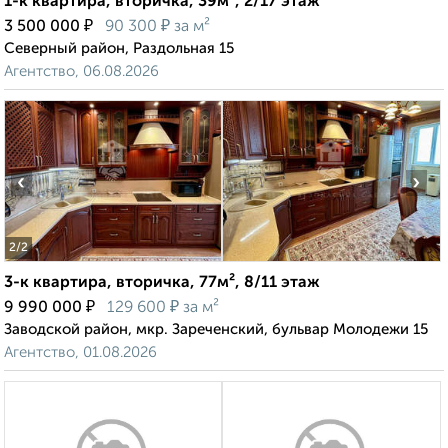
1-к квартира, вторичка, 39м², 2/17 этаж
₽
₽
3 500 000
90 300
за м²
Северный район, Раздольная 15
Агентство, 06.08.2026
‹
›
2
/2
3-к квартира, вторичка, 77м², 8/11 этаж
₽
₽
9 990 000
129 600
за м²
Заводской район, мкр. Зареченский, бульвар Молодежи 15
Агентство, 01.08.2026