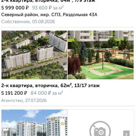
2-к квартира, вторичка, 64м², 7/9 этаж
₽
₽
5 999 000
93 600
за м²
Северный район, мкр. СПЗ, Раздольная 43А
Собственник, 05.08.2026
‹
›
2
/2
2-к квартира, вторичка, 62м², 13/17 этаж
₽
₽
5 191 200
84 000
за м²
Агентство, 27.07.2026
‹
›