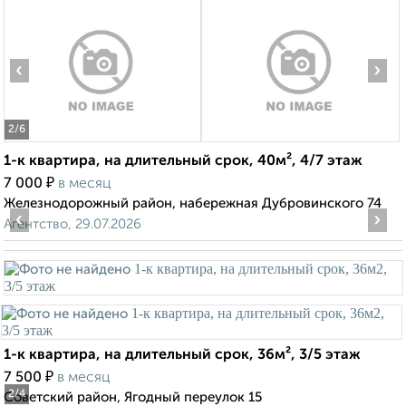
‹
›
2
/6
1-к квартира, на длительный срок, 40м², 4/7 этаж
₽
7 000
в месяц
Железнодорожный район, набережная Дубровинского 74
‹
›
Агентство, 29.07.2026
1-к квартира, на длительный срок, 36м², 3/5 этаж
₽
7 500
в месяц
2
/4
Советский район, Ягодный переулок 15