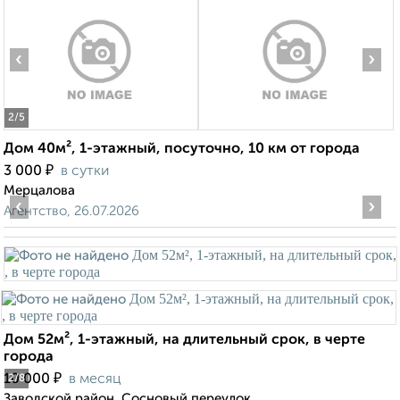
‹
›
2
/5
Дом 40м², 1-этажный, посуточно, 10 км от города
₽
3 000
в сутки
Мерцалова
‹
›
Агентство, 26.07.2026
Дом 52м², 1-этажный, на длительный срок, в черте
города
₽
10 000
в месяц
2
/8
Заводской район, Сосновый переулок