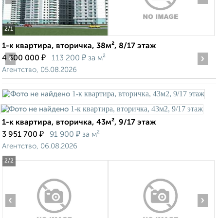
2
/1
1-к квартира, вторичка, 38м², 8/17 этаж
‹
₽
₽
›
4 300 000
113 200
за м²
Агентство, 05.08.2026
1-к квартира, вторичка, 43м², 9/17 этаж
₽
₽
3 951 700
91 900
за м²
Агентство, 06.08.2026
2
/2
‹
›